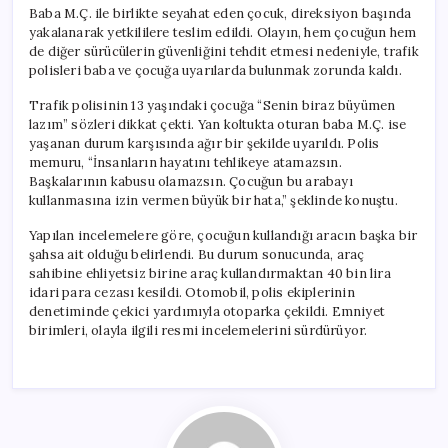
Baba M.Ç. ile birlikte seyahat eden çocuk, direksiyon başında
yakalanarak yetkililere teslim edildi. Olayın, hem çocuğun hem
de diğer sürücülerin güvenliğini tehdit etmesi nedeniyle, trafik
polisleri baba ve çocuğa uyarılarda bulunmak zorunda kaldı.
Trafik polisinin 13 yaşındaki çocuğa “Senin biraz büyümen
lazım” sözleri dikkat çekti. Yan koltukta oturan baba M.Ç. ise
yaşanan durum karşısında ağır bir şekilde uyarıldı. Polis
memuru, “İnsanların hayatını tehlikeye atamazsın.
Başkalarının kabusu olamazsın. Çocuğun bu arabayı
kullanmasına izin vermen büyük bir hata,” şeklinde konuştu.
Yapılan incelemelere göre, çocuğun kullandığı aracın başka bir
şahsa ait olduğu belirlendi. Bu durum sonucunda, araç
sahibine ehliyetsiz birine araç kullandırmaktan 40 bin lira
idari para cezası kesildi. Otomobil, polis ekiplerinin
denetiminde çekici yardımıyla otoparka çekildi. Emniyet
birimleri, olayla ilgili resmi incelemelerini sürdürüyor.