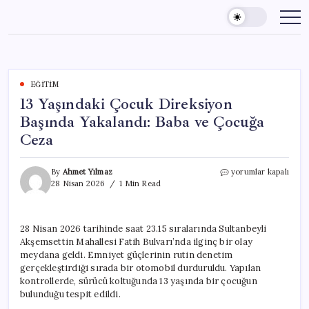
Skip
to
content
EĞITIM
13 Yaşındaki Çocuk Direksiyon
Başında Yakalandı: Baba ve Çocuğa
Ceza
13
By
Ahmet Yılmaz
yorumlar kapalı
Yaşındaki
28 Nisan 2026
1 Min Read
Çocuk
Direksiyon
Başında
28 Nisan 2026 tarihinde saat 23.15 sıralarında Sultanbeyli
Yakalandı:
Akşemsettin Mahallesi Fatih Bulvarı’nda ilginç bir olay
Baba
ve
meydana geldi. Emniyet güçlerinin rutin denetim
Çocuğa
gerçekleştirdiği sırada bir otomobil durduruldu. Yapılan
Ceza
kontrollerde, sürücü koltuğunda 13 yaşında bir çocuğun
için
bulunduğu tespit edildi.