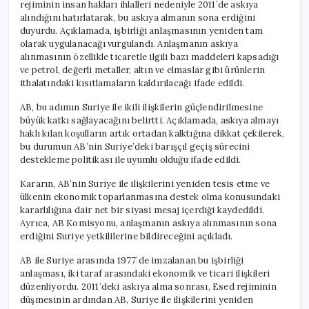
rejiminin insan hakları ihlalleri nedeniyle 2011’de askıya
alındığını hatırlatarak, bu askıya almanın sona erdiğini
duyurdu. Açıklamada, işbirliği anlaşmasının yeniden tam
olarak uygulanacağı vurgulandı. Anlaşmanın askıya
alınmasının özellikle ticaretle ilgili bazı maddeleri kapsadığı
ve petrol, değerli metaller, altın ve elmaslar gibi ürünlerin
ithalatındaki kısıtlamaların kaldırılacağı ifade edildi.
AB, bu adımın Suriye ile ikili ilişkilerin güçlendirilmesine
büyük katkı sağlayacağını belirtti. Açıklamada, askıya almayı
haklı kılan koşulların artık ortadan kalktığına dikkat çekilerek,
bu durumun AB’nin Suriye’deki barışçıl geçiş sürecini
destekleme politikası ile uyumlu olduğu ifade edildi.
Kararın, AB’nin Suriye ile ilişkilerini yeniden tesis etme ve
ülkenin ekonomik toparlanmasına destek olma konusundaki
kararlılığına dair net bir siyasi mesaj içerdiği kaydedildi.
Ayrıca, AB Komisyonu, anlaşmanın askıya alınmasının sona
erdiğini Suriye yetkililerine bildireceğini açıkladı.
AB ile Suriye arasında 1977’de imzalanan bu işbirliği
anlaşması, iki taraf arasındaki ekonomik ve ticari ilişkileri
düzenliyordu. 2011’deki askıya alma sonrası, Esed rejiminin
düşmesinin ardından AB, Suriye ile ilişkilerini yeniden