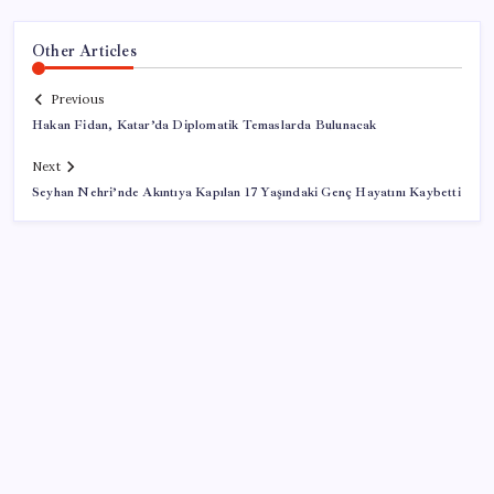
Other Articles
Previous
Hakan Fidan, Katar’da Diplomatik Temaslarda Bulunacak
Next
Seyhan Nehri’nde Akıntıya Kapılan 17 Yaşındaki Genç Hayatını Kaybetti
SON YAZILAR
Ömrü kısaltan 3 sessiz tehlike! Çocuklarımız bizden