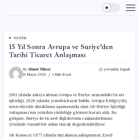
Skip
to
content
HABER
15 Yıl Sonra Avrupa ve Suriye’den
Tarihi Ticaret Anlaşması
15
By
Ahmet Yılmaz
yorumlar kapalı
Yıl
11 Mayıs 2026
1 Min Read
Sonra
Avrupa
ve
2011 yılında askıya alınan Avrupa ve Suriye arasındaki ticari
Suriye’den
işbirliği, 2026 yılında yeniden hayat buldu. Avrupa Birliği (AB),
Tarihi
Ticaret
uzun süredir duraklama aşamasında olan AB-Suriye İşbirliği
Anlaşması
Anlaşması’nın yeniden yürürlüğe girmesi kararı aldı. Bu
için
gelişme, Suriye ile ticaret ilişkilerinin canlandırılması
yönünde önemli bir adım olarak değerlendiriliyor.
AB Konseyi, 1977 yılında imzalanan anlaşmanın, Esed