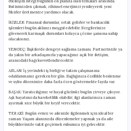
etkileşim isteği bugünün ön planda olan temaları arasında.
Rutininizden çıkmak, zihinsel enerjinizi yenileyerek yeni
fikirler üretmenize yardımcı olacak.
İKİZLER: Finansal durumlar, ortak gelirler ve bankacılık
işlemleri bugün aklınızı meşgul edebilir. Sezgilerinize
güvenerek karmaşık durumları kolayca çözme şansına sahip
olacaksınız.
YENGEÇ: İlişkilerde dengeyi sağlama zamanı. Partnerinizle ya
da yakın bir arkadaşınızla yapacağınız açık bir iletişim,
aranızdaki bağı kuvvetlendirecektir.
ASLAN: İş yerindeki iş birliği ve takım çalışmasına
odaklanmanız gereken bir gün. Sağlığınıza özellikle beslenme
ve uyku düzeninize daha fazla özen göstermekte fayda var.
BAŞAK: Yaratıcılığınız ve hayal gücünüz bugün zirveye çıkıyor.
Aşk hayatınızda hareketlilik olabilir; ilgi alanlarınıza zaman
ayırmak size büyük bir keyif verecektir.
TERAZİ: Bugün eviniz ve ailenizle ilgilenmek için ideal bir
zaman. Yaşam alanınızda düzenlemeler yapmak ya da aile
büyüklerinizle vakit geçirmek ruhunuza iyi gelecektir.