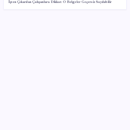
İşten Çıkarılan Çalışanlara Dikkat: O Belgeler Geçersiz Sayılabilir
SON YAZILAR
Konutlar Ekim 2026’da tamam
Airbnb, ürün geliştirme süreçlerinde yapay zekayı
kullanıyor
Tarihi borsa çöküşü: ‘Kaybedenler Kulübü’ siyasi parti
kuruyor!
Piyasaların merakla beklediği veri açıklandı: Altın ve
gümüş fiyatları uçuşa geçti