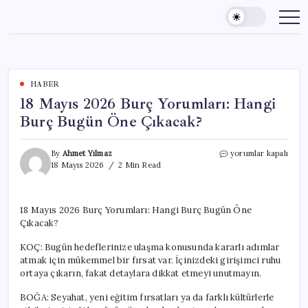
Skip
to
content
HABER
18 Mayıs 2026 Burç Yorumları: Hangi
Burç Bugün Öne Çıkacak?
18
By
Ahmet Yılmaz
yorumlar kapalı
Mayıs
18 Mayıs 2026
2 Min Read
2026
Burç
Yorumları:
18 Mayıs 2026 Burç Yorumları: Hangi Burç Bugün Öne
Hangi
Çıkacak?
Burç
Bugün
KOÇ: Bugün hedeflerinize ulaşma konusunda kararlı adımlar
Öne
Çıkacak?
atmak için mükemmel bir fırsat var. İçinizdeki girişimci ruhu
için
ortaya çıkarın, fakat detaylara dikkat etmeyi unutmayın.
BOĞA: Seyahat, yeni eğitim fırsatları ya da farklı kültürlerle