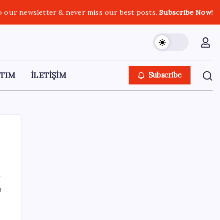
o our newsletter & never miss our best posts.
Subscribe Now!
TIM
İLETİŞİM
Subscribe
SON YAZILAR
ı
Ömrü kısaltan 3 sessiz tehlike!
Çocuklarımız bizden daha kısa mı