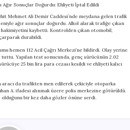
Yola
Çıkması
Şehit Mehmet Ali Demir Caddesi’nde meydana gelen trafik
Ağır
deniyle ağır sonuçlar doğurdu. Alkol alarak trafiğe çıkan
Sonuçlar
 hakimiyetini kaybetti. Kontrolden çıkan otomobil,
Doğurdu:
Ehliyeti
çarparak durabildi.
İptal
Edildi
mu hemen 112 Acil Çağrı Merkezi’ne bildirdi. Olay yerine
için
tabi tuttu. Yapılan test sonucunda, genç sürücünün 2.02
ürücüye 25 bin lira para cezası kesildi ve ehliyeti kalıcı
 aracı da trafikten men edilerek çekiciyle otoparka
atuhan A. ifadesi alınmak üzere polis merkezine götürüldü.
li olduğunu bir kez daha gözler önüne serdi.