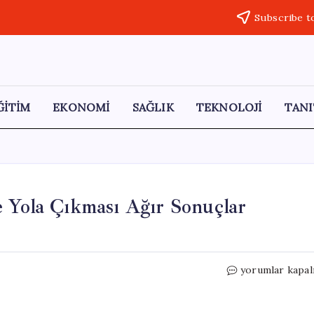
Subscribe t
ĞİTİM
EKONOMİ
SAĞLIK
TEKNOLOJİ
TANI
 Yola Çıkması Ağır Sonuçlar
18
yorumlar kapal
Yaşındaki
Sürücünün
Alkolle