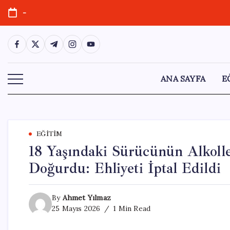
Skip
-
to
content
https://www.facebook.com/
https://twitter.com/
https://t.me/
https://www.instagram.com/
https://youtube.com/
ANA SAYFA
E
EĞITIM
18 Yaşındaki Sürücünün Alkolle
Doğurdu: Ehliyeti İptal Edildi
By
Ahmet Yılmaz
25 Mayıs 2026
1 Min Read