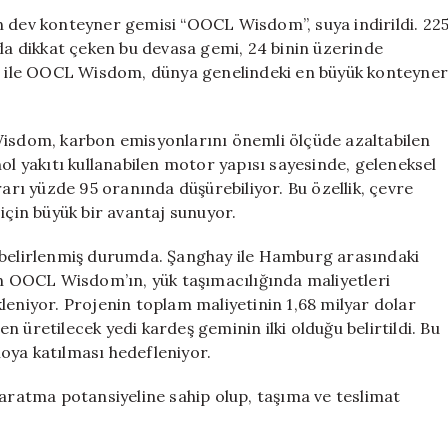
Wisdom”
n dev konteyner gemisi “OOCL Wisdom”, suya indirildi. 22
Gemisi
yla dikkat çeken bu devasa gemi, 24 binin üzerinde
Denize
eri ile OOCL Wisdom, dünya genelindeki en büyük konteyne
İndirildi:
Yeni
Rota
Wisdom, karbon emisyonlarını önemli ölçüde azaltabilen
Açıklandı
tanol yakıtı kullanabilen motor yapısı sayesinde, geleneksel
için
rarı yüzde 95 oranında düşürebiliyor. Bu özellik, çevre
için büyük bir avantaj sunuyor.
a belirlenmiş durumda. Şanghay ile Hamburg arasındaki
an OOCL Wisdom’ın, yük taşımacılığında maliyetleri
leniyor. Projenin toplam maliyetinin 1,68 milyar dolar
 üretilecek yedi kardeş geminin ilki olduğu belirtildi. Bu
iloya katılması hedefleniyor.
yaratma potansiyeline sahip olup, taşıma ve teslimat
.