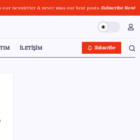
o our newsletter & never miss our best posts.
Subscribe Now!
TIM
İLETİŞİM
Subscribe
SON YAZILAR
ı
Ömrü kısaltan 3 sessiz tehlike!
Çocuklarımız bizden daha kısa mı