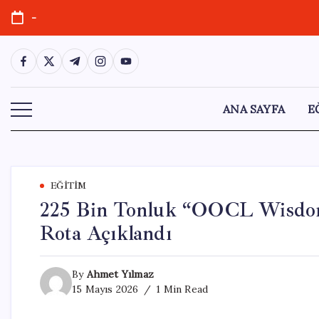
Skip
-
to
content
https://www.facebook.com/
https://twitter.com/
https://t.me/
https://www.instagram.com/
https://youtube.com/
ANA SAYFA
E
EĞITIM
225 Bin Tonluk “OOCL Wisdom”
Rota Açıklandı
By
Ahmet Yılmaz
15 Mayıs 2026
1 Min Read