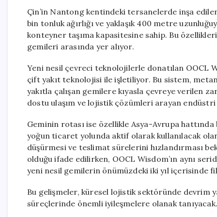
Çin’in Nantong kentindeki tersanelerde inşa edile
bin tonluk ağırlığı ve yaklaşık 400 metre uzunluğu
konteyner taşıma kapasitesine sahip. Bu özellikl
gemileri arasında yer alıyor.
Yeni nesil çevreci teknolojilerle donatılan OOCL 
çift yakıt teknolojisi ile işletiliyor. Bu sistem, me
yakıtla çalışan gemilere kıyasla çevreye verilen za
dostu ulaşım ve lojistik çözümleri arayan endüstri 
Geminin rotası ise özellikle Asya-Avrupa hattınd
yoğun ticaret yolunda aktif olarak kullanılacak ol
düşürmesi ve teslimat sürelerini hızlandırması bek
olduğu ifade edilirken, OOCL Wisdom’ın aynı seriden
yeni nesil gemilerin önümüzdeki iki yıl içerisinde f
Bu gelişmeler, küresel lojistik sektöründe devrim 
süreçlerinde önemli iyileşmelere olanak tanıyacak