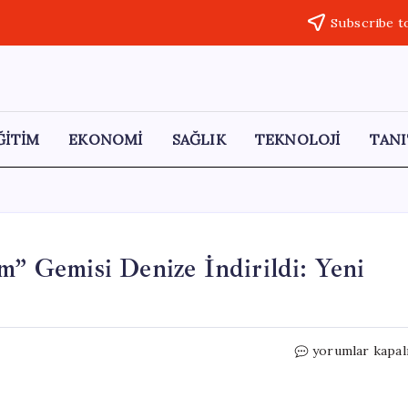
Subscribe t
ĞİTİM
EKONOMİ
SAĞLIK
TEKNOLOJİ
TANI
 Gemisi Denize İndirildi: Yeni
225
yorumlar kapal
Bin
Tonluk
“OOCL