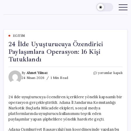
Skip
to
content
EĞITIM
24 İlde Uyuşturucuya Özendirici
Paylaşımlara Operasyon: 16 Kişi
Tutuklandı
24
By
Ahmet Yılmaz
yorumlar kapalı
İlde
24 Nisan 2026
1 Min Read
Uyuşturucuya
Özendirici
Paylaşımlara
24 ilde uyuşturucuya özendiren içeriklere yönelik kapsamlı bir
Operasyon:
operasyon gerçekleştirildi. Adana İl Jandarma Komutanlığı
16
Kişi
Narkotik Suçlarla Mücadele ekipleri, sosyal medya
Tutuklandı
platformlarında uyuşturucu kullanımını teşvik eden
için
paylaşımlar yapan şüphelilere yönelik harekete geçti.
Adana Cumhuriyet Başsavcılığı’nın koordinesinde yapılan bu