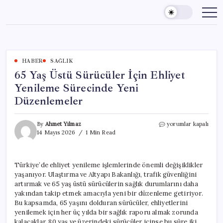
Skip
to
content
HABER
SAĞLIK
65 Yaş Üstü Sürücüler İçin Ehliyet
Yenileme Sürecinde Yeni
Düzenlemeler
65
By
Ahmet Yılmaz
yorumlar kapalı
Yaş
14 Mayıs 2026
1 Min Read
Üstü
Sürücüler
İçin
Türkiye’de ehliyet yenileme işlemlerinde önemli değişiklikler
Ehliyet
yaşanıyor. Ulaştırma ve Altyapı Bakanlığı, trafik güvenliğini
Yenileme
Sürecinde
artırmak ve 65 yaş üstü sürücülerin sağlık durumlarını daha
Yeni
yakından takip etmek amacıyla yeni bir düzenleme getiriyor.
Düzenlemeler
Bu kapsamda, 65 yaşını dolduran sürücüler, ehliyetlerini
için
yenilemek için her üç yılda bir sağlık raporu almak zorunda
kalacaklar. 80 yaş ve üzerindeki sürücüler içinse bu süre iki