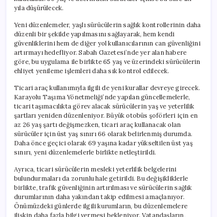
yıla düşürülecek.
Yeni düzenlemeler, yaşlı sürücülerin sağlık kontrollerinin daha
düzenli bir şekilde yapılmasını sağlayarak, hem kendi
güvenliklerini hem de diğer yol kullanıcılarının can güvenliğini
artırmayı hedefliyor. Sabah Gazetesi’nde yer alan habere
göre, bu uygulama ile birlikte 65 yaş ve üzerindeki sürücülerin
ehliyet yenileme işlemleri daha sık kontrol edilecek.
Ticari araç kullanımıyla ilgili de yeni kurallar devreye girecek.
Karayolu Taşıma Yönetmeliği’nde yapılan güncellemelerle,
ticari taşımacılıkta görev alacak sürücülerin yaş ve yeterlilik
şartları yeniden düzenleniyor. Büyük otobüs şoförleri için en
az 26 yaş şartı değişmezken, ticari araç kullanacak olan
sürücüler için üst yaş sınırı 66 olarak belirlenmiş durumda.
Daha önce geçici olarak 69 yaşına kadar yükseltilen üst yaş
sınırı, yeni düzenlemelerle birlikte netleştirildi.
Ayrıca, ticari sürücülerin mesleki yeterlilik belgelerini
bulundurmaları da zorunlu hale getirildi. Bu değişikliklerle
birlikte, trafik güvenliğinin artırılması ve sürücülerin sağlık
durumlarının daha yakından takip edilmesi amaçlanıyor.
Önümüzdeki günlerde ilgili kurumların, bu düzenlemelere
ilişkin daha fazla bilgi vermesi bekleniyor. Vatandaşların,