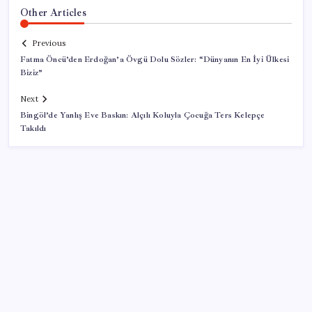
Other Articles
Previous
Fatma Öncü’den Erdoğan’a Övgü Dolu Sözler: “Dünyanın En İyi Ülkesi
Biziz”
Next
Bingöl’de Yanlış Eve Baskın: Alçılı Koluyla Çocuğa Ters Kelepçe
Takıldı
SON YAZILAR