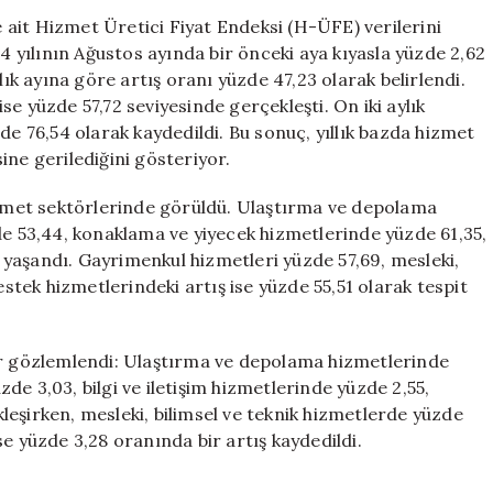
Enflasyonu
ait Hizmet Üretici Fiyat Endeksi (H-ÜFE) verilerini
Yıllık
yılının Ağustos ayında bir önceki aya kıyasla yüzde 2,62
Yüzde
lık ayına göre artış oranı yüzde 47,23 olarak belirlendi.
57,72
e yüzde 57,72 seviyesinde gerçekleşti. On iki aylık
Olarak
de 76,54 olarak kaydedildi. Bu sonuç, yıllık bazda hizmet
Belirlendi
ine gerilediğini gösteriyor.
için
hizmet sektörlerinde görüldü. Ulaştırma ve depolama
de 53,44, konaklama ve yiyecek hizmetlerinde yüzde 61,35,
ış yaşandı. Gayrimenkul hizmetleri yüzde 57,69, mesleki,
estek hizmetlerindeki artış ise yüzde 55,51 olarak tespit
er gözlemlendi: Ulaştırma ve depolama hizmetlerinde
e 3,03, bilgi ve iletişim hizmetlerinde yüzde 2,55,
eşirken, mesleki, bilimsel ve teknik hizmetlerde yüzde
e yüzde 3,28 oranında bir artış kaydedildi.