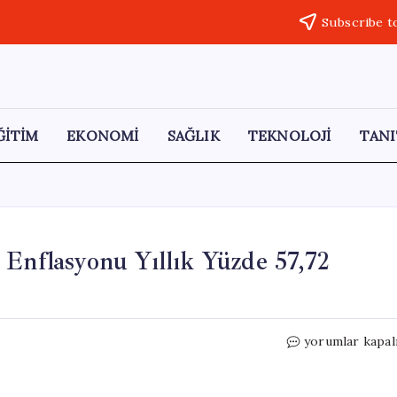
Subscribe t
ĞİTİM
EKONOMİ
SAĞLIK
TEKNOLOJİ
TANI
 Enflasyonu Yıllık Yüzde 57,72
Ağustos
yorumlar kapal
2024’te
Hizmet
Üretici