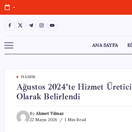
Skip
-
to
content
https://www.facebook.com/
https://twitter.com/
https://t.me/
https://www.instagram.com/
https://youtube.com/
ANA SAYFA
E
HABER
Ağustos 2024’te Hizmet Üretici
Olarak Belirlendi
By
Ahmet Yılmaz
22 Mayıs 2026
1 Min Read