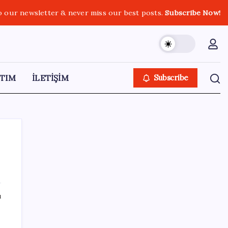
o our newsletter & never miss our best posts.
Subscribe Now!
TIM
İLETİŞİM
Subscribe
SON YAZILAR
ı
Ömrü kısaltan 3 sessiz tehlike!
Çocuklarımız bizden daha kısa mı