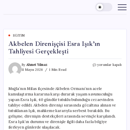
Skip
to
content
EĞITIM
Akbelen Direnişçisi Esra Işık’ın
Tahliyesi Gerçekleşti
Akbelen
By
Ahmet Yılmaz
yorumlar kapalı
Direnişçisi
11 Mayıs 2026
1 Min Read
Esra
Işık’ın
Tahliyesi
Muğla’nın Milas ilçesinde Akbelen Ormanı’nın acele
Gerçekleşti
kamulaştırma kararına karşı durarak yaşam savunuculuğu
için
yapan Esra Işık, 40 gündür tutuklu bulunduğu cezaevinden
tahliye edildi. Akbelen direnişi sırasında gözaltına alınan ve
tutuklanan Işık, mahkeme kararıyla serbest bırakıldı. Bu
gelişme, direnişin destekçileri arasında sevinçle karşılandı.
Esra Işık’ın durumu ve direnişle ilgili daha fazla bilgiye
ilerleyen günlerde ulaşılacak.