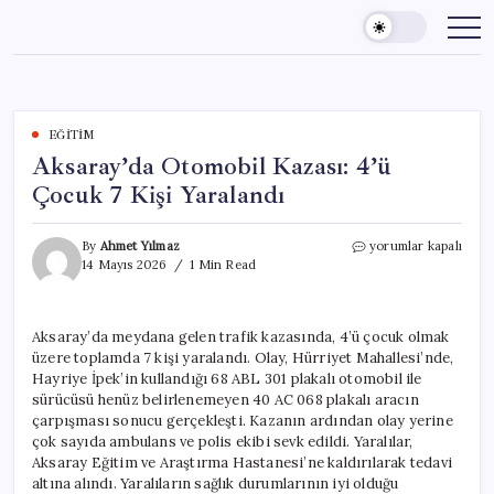
Skip
to
content
EĞITIM
Aksaray’da Otomobil Kazası: 4’ü
Çocuk 7 Kişi Yaralandı
Aksaray’da
By
Ahmet Yılmaz
yorumlar kapalı
Otomobil
14 Mayıs 2026
1 Min Read
Kazası:
4’ü
Çocuk
Aksaray’da meydana gelen trafik kazasında, 4’ü çocuk olmak
7
üzere toplamda 7 kişi yaralandı. Olay, Hürriyet Mahallesi’nde,
Kişi
Yaralandı
Hayriye İpek’in kullandığı 68 ABL 301 plakalı otomobil ile
için
sürücüsü henüz belirlenemeyen 40 AC 068 plakalı aracın
çarpışması sonucu gerçekleşti. Kazanın ardından olay yerine
çok sayıda ambulans ve polis ekibi sevk edildi. Yaralılar,
Aksaray Eğitim ve Araştırma Hastanesi’ne kaldırılarak tedavi
altına alındı. Yaralıların sağlık durumlarının iyi olduğu