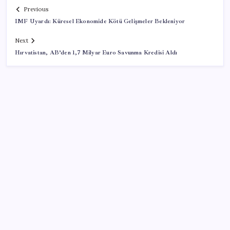
Previous
IMF Uyardı: Küresel Ekonomide Kötü Gelişmeler Bekleniyor
Next
Hırvatistan, AB’den 1,7 Milyar Euro Savunma Kredisi Aldı
SON YAZILAR
Ömrü kısaltan 3 sessiz tehlike! Çocuklarımız bizden
daha kısa mı yaşayacak?
Altın fiyatlarında yükseliş serisi sürüyor: Gram,
çeyrek ve Cumhuriyet altını bugün ne kadar oldu?