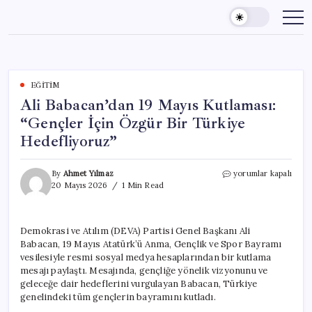
Skip
to
content
EĞITIM
Ali Babacan’dan 19 Mayıs Kutlaması:
“Gençler İçin Özgür Bir Türkiye
Hedefliyoruz”
Ali
By
Ahmet Yılmaz
yorumlar kapalı
Babacan’dan
20 Mayıs 2026
1 Min Read
19
Mayıs
Kutlaması:
Demokrasi ve Atılım (DEVA) Partisi Genel Başkanı Ali
“Gençler
Babacan, 19 Mayıs Atatürk’ü Anma, Gençlik ve Spor Bayramı
İçin
Özgür
vesilesiyle resmi sosyal medya hesaplarından bir kutlama
Bir
mesajı paylaştı. Mesajında, gençliğe yönelik vizyonunu ve
Türkiye
geleceğe dair hedeflerini vurgulayan Babacan, Türkiye
Hedefliyoruz”
genelindeki tüm gençlerin bayramını kutladı.
için