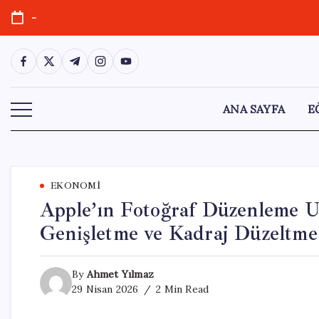
Skip
-
to
content
https://www.facebook.com/
https://twitter.com/
https://t.me/
https://www.instagram.com/
https://youtube.com/
ANA SAYFA
E
EKONOMI
Apple’ın Fotoğraf Düzenleme U
Genişletme ve Kadraj Düzeltme 
By
Ahmet Yılmaz
29 Nisan 2026
2 Min Read