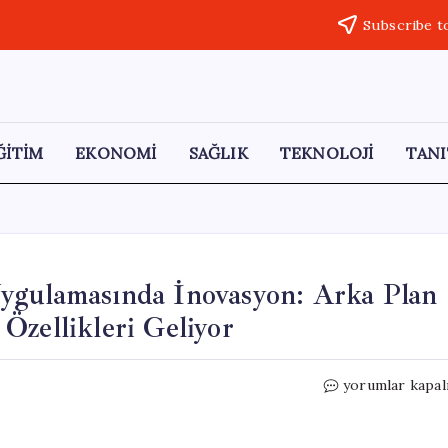
Subscribe t
ĞİTİM
EKONOMİ
SAĞLIK
TEKNOLOJİ
TANI
ygulamasında İnovasyon: Arka Plan
Özellikleri Geliyor
Apple’ın
yorumlar kapal
Fotoğraf
Düzenleme
Uygulamasında