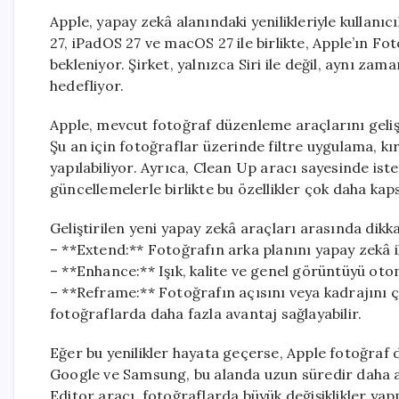
Apple, yapay zekâ alanındaki yenilikleriyle kullan
27, iPadOS 27 ve macOS 27 ile birlikte, Apple’ın 
bekleniyor. Şirket, yalnızca Siri ile değil, aynı z
hedefliyor.
Apple, mevcut fotoğraf düzenleme araçlarını gelişt
Şu an için fotoğraflar üzerinde filtre uygulama, kı
yapılabiliyor. Ayrıca, Clean Up aracı sayesinde i
güncellemelerle birlikte bu özellikler çok daha kap
Geliştirilen yeni yapay zekâ araçları arasında dikk
– **Extend:** Fotoğrafın arka planını yapay zekâ 
– **Enhance:** Işık, kalite ve genel görüntüyü otom
– **Reframe:** Fotoğrafın açısını veya kadrajını ç
fotoğraflarda daha fazla avantaj sağlayabilir.
Eğer bu yenilikler hayata geçerse, Apple fotoğraf 
Google ve Samsung, bu alanda uzun süredir daha ag
Editor aracı, fotoğraflarda büyük değişiklikler 