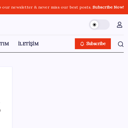
o our newsletter & never miss our best posts.
Subscribe Now!
TIM
İLETİŞİM
Subscribe
SON YAZILAR
ı
Ömrü kısaltan 3 sessiz tehlike!
Çocuklarımız bizden daha kısa mı