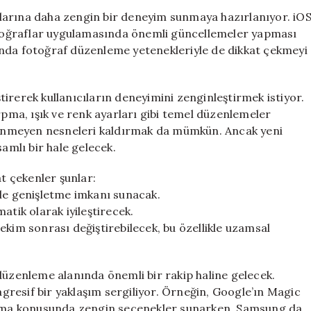
İnovasyon:
ıcılarına daha zengin bir deneyim sunmaya hazırlanıyor. iO
Arka
Fotoğraflar uygulamasında önemli güncellemeler yapması
Plan
amanda fotoğraf düzenleme yetenekleriyle de dikkat çekmeyi
Genişletme
ve
Kadraj
irerek kullanıcıların deneyimini zenginleştirmek istiyor.
Düzeltme
rpma, ışık ve renk ayarları gibi temel düzenlemeler
Özellikleri
stenmeyen nesneleri kaldırmak da mümkün. Ancak yeni
Geliyor
için
samlı bir hale gelecek.
at çekenler şunlar:
ile genişletme imkanı sunacak.
atik olarak iyileştirecek.
ekim sonrası değiştirebilecek, bu özellikle uzamsal
düzenleme alanında önemli bir rakip haline gelecek.
resif bir yaklaşım sergiliyor. Örneğin, Google’ın Magic
yapma konusunda zengin seçenekler sunarken, Samsung da