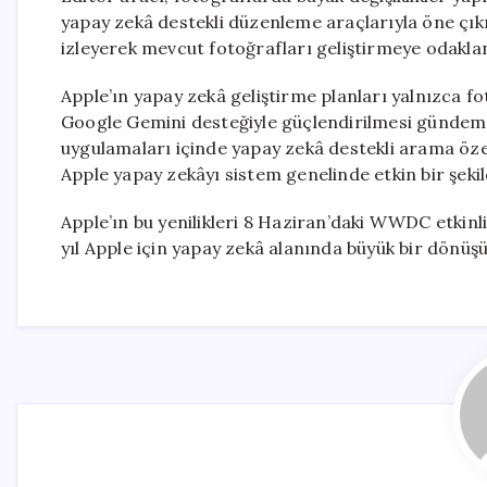
yapay zekâ destekli düzenleme araçlarıyla öne çıkı
izleyerek mevcut fotoğrafları geliştirmeye odakla
Apple’ın yapay zekâ geliştirme planları yalnızca fo
Google Gemini desteğiyle güçlendirilmesi gündemde
uygulamaları içinde yapay zekâ destekli arama özell
Apple yapay zekâyı sistem genelinde etkin bir şeki
Apple’ın bu yenilikleri 8 Haziran’daki WWDC etkinl
yıl Apple için yapay zekâ alanında büyük bir dönüşüm