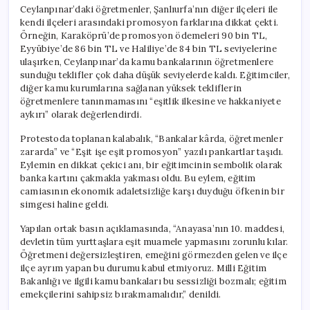
Ceylanpınar’daki öğretmenler, Şanlıurfa’nın diğer ilçeleri ile
kendi ilçeleri arasındaki promosyon farklarına dikkat çekti.
Örneğin, Karaköprü’de promosyon ödemeleri 90 bin TL,
Eyyübiye’de 86 bin TL ve Haliliye’de 84 bin TL seviyelerine
ulaşırken, Ceylanpınar’da kamu bankalarının öğretmenlere
sunduğu teklifler çok daha düşük seviyelerde kaldı. Eğitimciler,
diğer kamu kurumlarına sağlanan yüksek tekliflerin
öğretmenlere tanınmamasını “eşitlik ilkesine ve hakkaniyete
aykırı” olarak değerlendirdi.
Protestoda toplanan kalabalık, “Bankalar kârda, öğretmenler
zararda” ve “Eşit işe eşit promosyon” yazılı pankartlar taşıdı.
Eylemin en dikkat çekici anı, bir eğitimcinin sembolik olarak
banka kartını çakmakla yakması oldu. Bu eylem, eğitim
camiasının ekonomik adaletsizliğe karşı duyduğu öfkenin bir
simgesi haline geldi.
Yapılan ortak basın açıklamasında, “Anayasa’nın 10. maddesi,
devletin tüm yurttaşlara eşit muamele yapmasını zorunlu kılar.
Öğretmeni değersizleştiren, emeğini görmezden gelen ve ilçe
ilçe ayrım yapan bu durumu kabul etmiyoruz. Milli Eğitim
Bakanlığı ve ilgili kamu bankaları bu sessizliği bozmalı; eğitim
emekçilerini sahipsiz bırakmamalıdır,” denildi.