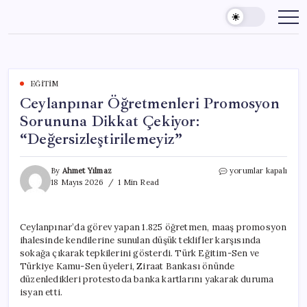
Skip
to
content
EĞITIM
Ceylanpınar Öğretmenleri Promosyon
Sorununa Dikkat Çekiyor:
“Değersizleştirilemeyiz”
Ceylanpınar
By
Ahmet Yılmaz
yorumlar kapalı
Öğretmenleri
18 Mayıs 2026
1 Min Read
Promosyon
Sorununa
Dikkat
Ceylanpınar’da görev yapan 1.825 öğretmen, maaş promosyon
Çekiyor:
ihalesinde kendilerine sunulan düşük teklifler karşısında
“Değersizleştirilemey
için
sokağa çıkarak tepkilerini gösterdi. Türk Eğitim-Sen ve
Türkiye Kamu-Sen üyeleri, Ziraat Bankası önünde
düzenledikleri protestoda banka kartlarını yakarak duruma
isyan etti.