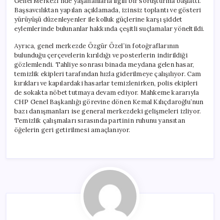
Genel Merkezi’nde yaşananlarla ilgili bir soruşturma başlattı.
Başsavcılıktan yapılan açıklamada, izinsiz toplantı ve gösteri
yürüyüşü düzenleyenler ile kolluk güçlerine karşı şiddet
eylemlerinde bulunanlar hakkında çeşitli suçlamalar yöneltildi.
Ayrıca, genel merkezde Özgür Özel’in fotoğraflarının
bulunduğu çerçevelerin kırıldığı ve posterlerin indirildiği
gözlemlendi. Tahliye sonrası binada meydana gelen hasar,
temizlik ekipleri tarafından hızla giderilmeye çalışılıyor. Cam
kırıkları ve kapılardaki hasarlar temizlenirken, polis ekipleri
de sokakta nöbet tutmaya devam ediyor. Mahkeme kararıyla
CHP Genel Başkanlığı görevine dönen Kemal Kılıçdaroğlu’nun
bazı danışmanları ise general merkezdeki gelişmeleri izliyor.
Temizlik çalışmaları sırasında partinin ruhunu yansıtan
öğelerin geri getirilmesi amaçlanıyor.