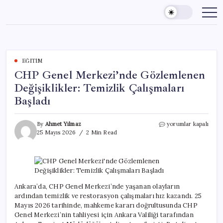
Skip
to
content
EĞITIM
CHP Genel Merkezi’nde Gözlemlenen
Değişiklikler: Temizlik Çalışmaları
Başladı
CHP
By
Ahmet Yılmaz
yorumlar kapalı
Genel
25 Mayıs 2026
2 Min Read
Merkezi’nde
Gözlemlenen
Değişiklikler:
Temizlik
Çalışmaları
Başladı
Ankara’da, CHP Genel Merkezi’nde yaşanan olayların
için
ardından temizlik ve restorasyon çalışmaları hız kazandı. 25
Mayıs 2026 tarihinde, mahkeme kararı doğrultusunda CHP
Genel Merkezi’nin tahliyesi için Ankara Valiliği tarafından