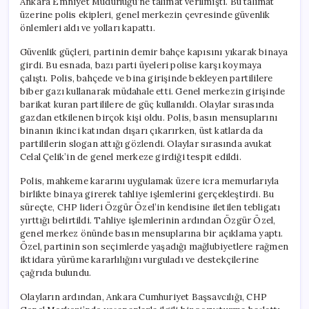
Ankara Emniyet Müdürlüğü’ne talimat verilmişti. Bu talimat
üzerine polis ekipleri, genel merkezin çevresinde güvenlik
önlemleri aldı ve yolları kapattı.
Güvenlik güçleri, partinin demir bahçe kapısını yıkarak binaya
girdi. Bu esnada, bazı parti üyeleri polise karşı koymaya
çalıştı. Polis, bahçede ve bina girişinde bekleyen partililere
biber gazı kullanarak müdahale etti. Genel merkezin girişinde
barikat kuran partililere de güç kullanıldı. Olaylar sırasında
gazdan etkilenen birçok kişi oldu. Polis, basın mensuplarını
binanın ikinci katından dışarı çıkarırken, üst katlarda da
partililerin slogan attığı gözlendi. Olaylar sırasında avukat
Celal Çelik’in de genel merkeze girdiği tespit edildi.
Polis, mahkeme kararını uygulamak üzere icra memurlarıyla
birlikte binaya girerek tahliye işlemlerini gerçekleştirdi. Bu
süreçte, CHP lideri Özgür Özel’in kendisine iletilen tebligatı
yırttığı belirtildi. Tahliye işlemlerinin ardından Özgür Özel,
genel merkez önünde basın mensuplarına bir açıklama yaptı.
Özel, partinin son seçimlerde yaşadığı mağlubiyetlere rağmen
iktidara yürüme kararlılığını vurguladı ve destekçilerine
çağrıda bulundu.
Olayların ardından, Ankara Cumhuriyet Başsavcılığı, CHP