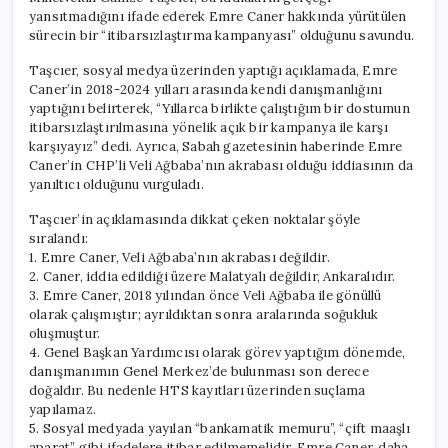
yansıtmadığını ifade ederek Emre Caner hakkında yürütülen
sürecin bir “itibarsızlaştırma kampanyası” olduğunu savundu.
Taşcıer, sosyal medya üzerinden yaptığı açıklamada, Emre
Caner’in 2018-2024 yılları arasında kendi danışmanlığını
yaptığını belirterek, “Yıllarca birlikte çalıştığım bir dostumun
itibarsızlaştırılmasına yönelik açık bir kampanya ile karşı
karşıyayız” dedi. Ayrıca, Sabah gazetesinin haberinde Emre
Caner’in CHP’li Veli Ağbaba’nın akrabası olduğu iddiasının da
yanıltıcı olduğunu vurguladı.
Taşcıer’in açıklamasında dikkat çeken noktalar şöyle
sıralandı:
1. Emre Caner, Veli Ağbaba’nın akrabası değildir.
2. Caner, iddia edildiği üzere Malatyalı değildir, Ankaralıdır.
3. Emre Caner, 2018 yılından önce Veli Ağbaba ile gönüllü
olarak çalışmıştır; ayrıldıktan sonra aralarında soğukluk
oluşmuştur.
4. Genel Başkan Yardımcısı olarak görev yaptığım dönemde,
danışmanımın Genel Merkez’de bulunması son derece
doğaldır. Bu nedenle HTS kayıtları üzerinden suçlama
yapılamaz.
5. Sosyal medyada yayılan “bankamatik memuru”, “çift maaşlı
aparat” gibi ifadelere itibar edilmemelidir. Emre Caner, daha