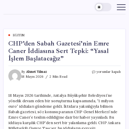
Skip
to
content
EĞITIM
CHP’den Sabah Gazetesi’nin Emre
Caner İddiasına Sert Tepki: “Yasal
İşlem Başlatacağız”
CHP’den
By
Ahmet Yılmaz
yorumlar kapalı
Sabah
18 Mayıs 2026
2 Min Read
Gazetesi’nin
Emre
Caner
18 Mayıs 2026 tarihinde, Antalya Büyükşehir Belediyesi’ne
İddiasına
yönelik devam eden bir soruşturma kapsamında, “1 milyon
Sert
Tepki:
euro” iddiaları gündeme geldi. İktidara yakınlığıyla bilinen
“Yasal
Sabah gazetesi, söz konusu paranın CHP Genel Merkezi’nde
İşlem
Emre Caner’e teslim edildiğine dair bir haber yayınladı. Bu
Başlatacağız”
iddiaya karşılık CHP’den sert bir yalanlama geldi. CHP Ankara
için
Milletvekili Gamze Taşcıer, bu iddiaların gerçeği