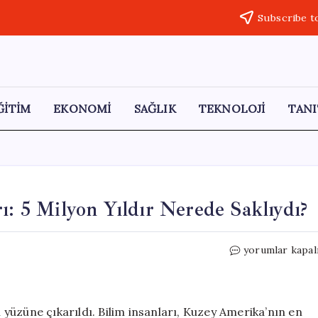
Subscribe t
ĞİTİM
EKONOMİ
SAĞLIK
TEKNOLOJİ
TANI
ı: 5 Milyon Yıldır Nerede Saklıydı?
Colorado
yorumlar kapal
Nehri’nin
Kayıp
Yılları:
5
yüzüne çıkarıldı. Bilim insanları, Kuzey Amerika’nın en