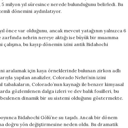
Milyon
, 5 milyon yıl süresince nerede bulunduğunu belirledi. Bu
Yıldır
zemli dönemini aydınlatıyor.
Nerede
Saklıydı?
için
 yıl önce var olduğunu, ancak mevcut yatağının yalnızca 6
e zarfında nehrin nereye aktığı ise büyük bir muamma
i çalışma, bu kayıp dönemin izini antik Bidahochi
ini aralamak için kaya örneklerinde bulunan zirkon adlı
arıyla yapılan analizler, Colorado Nehri’nin izini
tul tabakaların, Colorado’nun kaynağı ile benzer kimyasal
larda gözlemlenen dalga izleri ve dev balık fosilleri, bu
e beslenen dinamik bir su sistemi olduğunu göstermekte.
boyunca Bidahochi Gölü’ne su taşıdı. Ancak bir dönem
na doğru yön değiştirmesine neden oldu. Bu dramatik