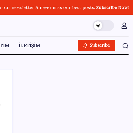
o our newsletter & never miss our best posts.
Subscribe Now!
TIM
İLETİŞİM
Subscribe
ı
SON YAZILAR
Piyasaların merakla beklediği veri açıklandı:
Altın ve gümüş fiyatları uçuşa geçti