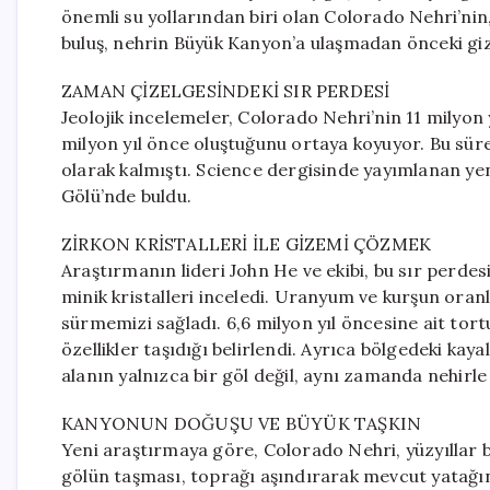
önemli su yollarından biri olan Colorado Nehri’nin
buluş, nehrin Büyük Kanyon’a ulaşmadan önceki gi
ZAMAN ÇİZELGESİNDEKİ SIR PERDESİ
Jeolojik incelemeler, Colorado Nehri’nin 11 milyon
milyon yıl önce oluştuğunu ortaya koyuyor. Bu sür
olarak kalmıştı. Science dergisinde yayımlanan yen
Gölü’nde buldu.
ZİRKON KRİSTALLERİ İLE GİZEMİ ÇÖZMEK
Araştırmanın lideri John He ve ekibi, bu sır perdes
minik kristalleri inceledi. Uranyum ve kurşun oranl
sürmemizi sağladı. 6,6 milyon yıl öncesine ait tor
özellikler taşıdığı belirlendi. Ayrıca bölgedeki kaya
alanın yalnızca bir göl değil, aynı zamanda nehirl
KANYONUN DOĞUŞU VE BÜYÜK TAŞKIN
Yeni araştırmaya göre, Colorado Nehri, yüzyıllar 
gölün taşması, toprağı aşındırarak mevcut yatağı