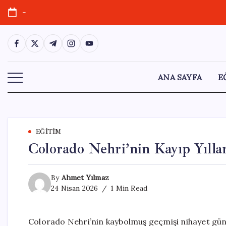
Skip
-
to
content
https://www.facebook.com/
https://twitter.com/
https://t.me/
https://www.instagram.com/
https://youtube.com/
ANA SAYFA
E
EĞITIM
Colorado Nehri’nin Kayıp Yıllar
By
Ahmet Yılmaz
24 Nisan 2026
1 Min Read
Colorado Nehri’nin kaybolmuş geçmişi nihayet gün 