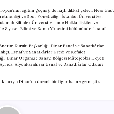
 Topçu’nun eğitim geçmişi de hayli dikkat çekici. Near East
tmenliği ve Spor Yöneticiliği, İstanbul Üniversitesi
malı Bilimler Üniversitesi’nde Halkla İlişkiler ve
nde Siyaset Bilimi ve Kamu Yönetimi bölümünde 4. sınıf
Yönetim Kurulu Başkanlığı, Dinar Esnaf ve Sanatkârlar
lığı, Esnaf ve Sanatkârlar Kredi ve Kefalet
liği, Dinar Organize Sanayi Bölgesi Müteşebbis Heyeti
 Ayrıca, Afyonkarahisar Esnaf ve Sanatkârlar Odaları
kılarıyla Dinar’da önemli bir figür haline gelmiştir.