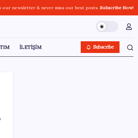
o our newsletter & never miss our best posts.
Subscribe Now!
TIM
İLETİŞİM
Subscribe
SON YAZILAR
ı
Ömrü kısaltan 3 sessiz tehlike!
Çocuklarımız bizden daha kısa mı