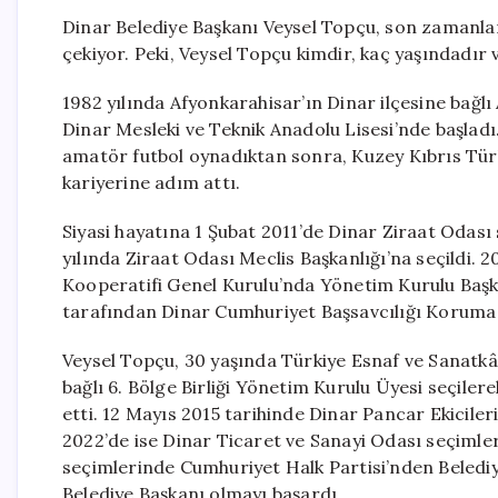
Dinar Belediye Başkanı Veysel Topçu, son zamanlarda 
çekiyor. Peki, Veysel Topçu kimdir, kaç yaşındadır
1982 yılında Afyonkarahisar’ın Dinar ilçesine bağ
Dinar Mesleki ve Teknik Anadolu Lisesi’nde başladı
amatör futbol oynadıktan sonra, Kuzey Kıbrıs Tür
kariyerine adım attı.
Siyasi hayatına 1 Şubat 2011’de Dinar Ziraat Odası
yılında Ziraat Odası Meclis Başkanlığı’na seçildi. 
Kooperatifi Genel Kurulu’nda Yönetim Kurulu Başkan
tarafından Dinar Cumhuriyet Başsavcılığı Koruma 
Veysel Topçu, 30 yaşında Türkiye Esnaf ve Sanatkâr
bağlı 6. Bölge Birliği Yönetim Kurulu Üyesi seçile
etti. 12 Mayıs 2015 tarihinde Dinar Pancar Ekiciler
2022’de ise Dinar Ticaret ve Sanayi Odası seçimler
seçimlerinde Cumhuriyet Halk Partisi’nden Belediy
Belediye Başkanı olmayı başardı.