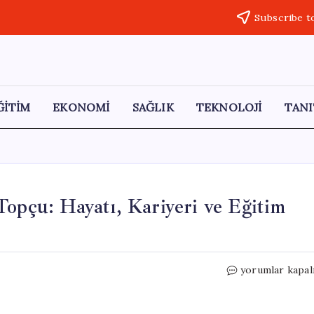
Subscribe t
ĞİTİM
EKONOMİ
SAĞLIK
TEKNOLOJİ
TANI
Topçu: Hayatı, Kariyeri ve Eğitim
Dinar
yorumlar kapal
Belediye
Başkanı
Veysel