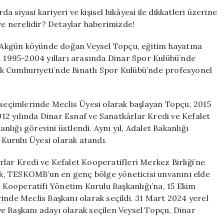
Topçu:
siyasi kariyeri ve kişisel hikâyesi ile dikkatleri üzerine
Hayatı,
 ve nerelidir? Detaylar haberimizde!
Kariyeri
ve
lı Akgün köyünde doğan Veysel Topçu, eğitim hayatına
Eğitim
. 1995-2004 yılları arasında Dinar Spor Kulübü’nde
Geçmişi
k Cumhuriyeti’nde Binatlı Spor Kulübü’nde profesyonel
için
 seçimlerinde Meclis Üyesi olarak başlayan Topçu, 2015
2012 yılında Dinar Esnaf ve Sanatkârlar Kredi ve Kefalet
lığı görevini üstlendi. Aynı yıl, Adalet Bakanlığı
Kurulu Üyesi olarak atandı.
lar Kredi ve Kefalet Kooperatifleri Merkez Birliği’ne
rek, TESKOMB’un en genç bölge yöneticisi unvanını elde
i Kooperatifi Yönetim Kurulu Başkanlığı’na, 15 Ekim
inde Meclis Başkanı olarak seçildi. 31 Mart 2024 yerel
e Başkanı adayı olarak seçilen Veysel Topçu, Dinar