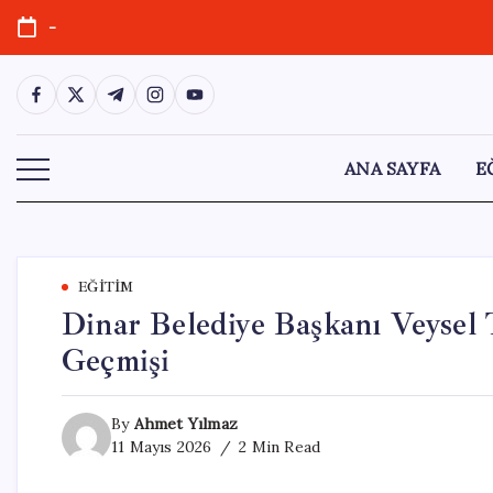
Skip
-
to
content
https://www.facebook.com/
https://twitter.com/
https://t.me/
https://www.instagram.com/
https://youtube.com/
ANA SAYFA
E
EĞITIM
Dinar Belediye Başkanı Veysel 
Geçmişi
By
Ahmet Yılmaz
11 Mayıs 2026
2 Min Read