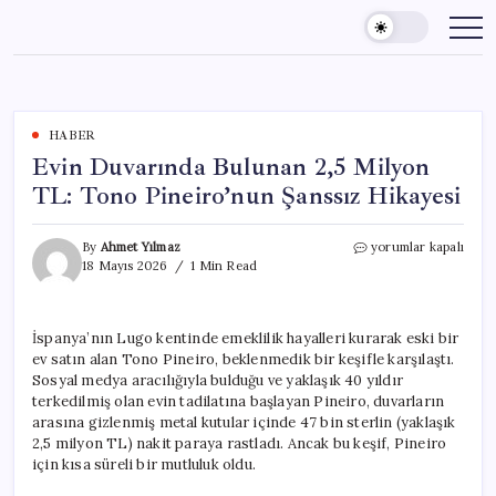
Skip
to
content
HABER
Evin Duvarında Bulunan 2,5 Milyon
TL: Tono Pineiro’nun Şanssız Hikayesi
Evin
By
Ahmet Yılmaz
yorumlar kapalı
Duvarında
18 Mayıs 2026
1 Min Read
Bulunan
2,5
Milyon
İspanya’nın Lugo kentinde emeklilik hayalleri kurarak eski bir
TL:
ev satın alan Tono Pineiro, beklenmedik bir keşifle karşılaştı.
Tono
Pineiro’nun
Sosyal medya aracılığıyla bulduğu ve yaklaşık 40 yıldır
Şanssız
terkedilmiş olan evin tadilatına başlayan Pineiro, duvarların
Hikayesi
arasına gizlenmiş metal kutular içinde 47 bin sterlin (yaklaşık
için
2,5 milyon TL) nakit paraya rastladı. Ancak bu keşif, Pineiro
için kısa süreli bir mutluluk oldu.