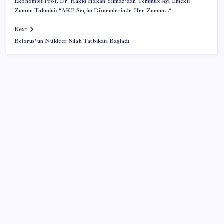
Ekonomist Prof. Dr. Hakkı Hakan Yılmaz’dan Temmuz Ayı Emekli
Zammı Tahmini: “AKP Seçim Dönemlerinde Her Zaman…”
Next
Belarus’un Nükleer Silah Tatbikatı Başladı
SON YAZILAR
Ömrü kısaltan 3 sessiz tehlike! Çocuklarımız bizden
daha kısa mı yaşayacak?
Altın fiyatlarında yükseliş serisi sürüyor: Gram,
çeyrek ve Cumhuriyet altını bugün ne kadar oldu?
Güncel altın fiyatları 5 Ağustos 2026 Çarşamba…