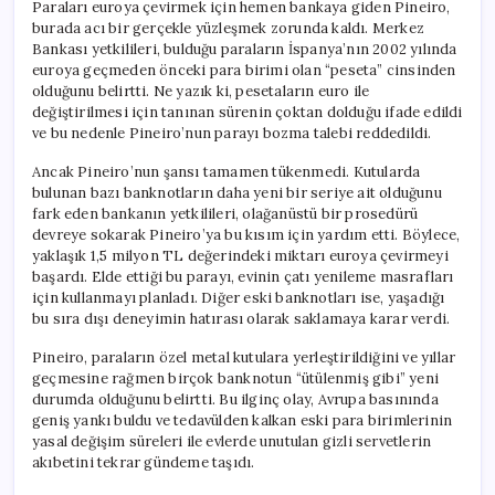
Paraları euroya çevirmek için hemen bankaya giden Pineiro,
burada acı bir gerçekle yüzleşmek zorunda kaldı. Merkez
Bankası yetkilileri, bulduğu paraların İspanya’nın 2002 yılında
euroya geçmeden önceki para birimi olan “peseta” cinsinden
olduğunu belirtti. Ne yazık ki, pesetaların euro ile
değiştirilmesi için tanınan sürenin çoktan dolduğu ifade edildi
ve bu nedenle Pineiro’nun parayı bozma talebi reddedildi.
Ancak Pineiro’nun şansı tamamen tükenmedi. Kutularda
bulunan bazı banknotların daha yeni bir seriye ait olduğunu
fark eden bankanın yetkilileri, olağanüstü bir prosedürü
devreye sokarak Pineiro’ya bu kısım için yardım etti. Böylece,
yaklaşık 1,5 milyon TL değerindeki miktarı euroya çevirmeyi
başardı. Elde ettiği bu parayı, evinin çatı yenileme masrafları
için kullanmayı planladı. Diğer eski banknotları ise, yaşadığı
bu sıra dışı deneyimin hatırası olarak saklamaya karar verdi.
Pineiro, paraların özel metal kutulara yerleştirildiğini ve yıllar
geçmesine rağmen birçok banknotun “ütülenmiş gibi” yeni
durumda olduğunu belirtti. Bu ilginç olay, Avrupa basınında
geniş yankı buldu ve tedavülden kalkan eski para birimlerinin
yasal değişim süreleri ile evlerde unutulan gizli servetlerin
akıbetini tekrar gündeme taşıdı.