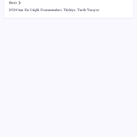
Next
2026’nın En Güçlü Donanmaları: Türkiye Tarih Yazıyor
SON YAZILAR
Konutlar Ekim 2026’da tamam
Airbnb, ürün geliştirme süreçlerinde yapay zekayı
kullanıyor
Tarihi borsa çöküşü: ‘Kaybedenler Kulübü’ siyasi parti
kuruyor!
Piyasaların merakla beklediği veri açıklandı: Altın ve