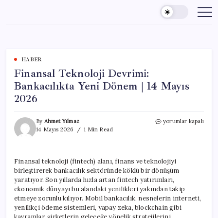
Skip
to
content
HABER
Finansal Teknoloji Devrimi:
Bankacılıkta Yeni Dönem | 14 Mayıs
2026
Finansal
By
Ahmet Yılmaz
yorumlar kapalı
Teknoloji
14 Mayıs 2026
1 Min Read
Devrimi:
Bankacılıkta
Yeni
Finansal teknoloji (fintech) alanı, finans ve teknolojiyi
Dönem
birleştirerek bankacılık sektöründe köklü bir dönüşüm
|
14
yaratıyor. Son yıllarda hızla artan fintech yatırımları,
Mayıs
ekonomik dünyayı bu alandaki yenilikleri yakından takip
2026
etmeye zorunlu kılıyor. Mobil bankacılık, nesnelerin interneti,
için
yenilikçi ödeme sistemleri, yapay zeka, blockchain gibi
kavramlar, şirketlerin geleceğe yönelik stratejilerini