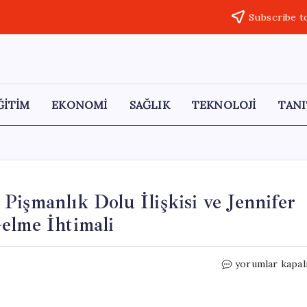
Subscribe t
ĞİTİM
EKONOMİ
SAĞLIK
TEKNOLOJİ
TANI
Pişmanlık Dolu İlişkisi ve Jennifer
elme İhtimali
Geçmişe
yorumlar kapal
Dönüş:
Ben
Affleck’in