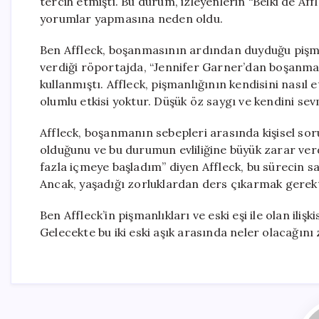
tercih etmişti. Bu durum, izleyenlerin “Belki de Af
yorumlar yapmasına neden oldu.
Ben Affleck, boşanmasının ardından duyduğu pişma
verdiği röportajda, “Jennifer Garner’dan boşanmak
kullanmıştı. Affleck, pişmanlığının kendisini nasıl e
olumlu etkisi yoktur. Düşük öz saygı ve kendini se
Affleck, boşanmanın sebepleri arasında kişisel sorunl
olduğunu ve bu durumun evliliğine büyük zarar verd
fazla içmeye başladım” diyen Affleck, bu sürecin sağ
Ancak, yaşadığı zorluklardan ders çıkarmak gerekt
Ben Affleck’in pişmanlıkları ve eski eşi ile olan ili
Gelecekte bu iki eski aşık arasında neler olacağın