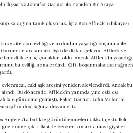
Pişmanlık
Dolu
İlişkisi
ıp kaldığına tanık oluyoruz. İşte Ben Affleck’in hikayesi
ve
Jennifer
Garner
r Lopez ile olan evliliği ve ardından yaşadığı boşanma ile
ile
Yeniden
Garner ile arasındaki ilişki de dikkat çekiyor. Affleck ve
Bir
ve bu evlilikten üç çocukları oldu. Ancak, Affleck’in yaşadığı
Araya
urumu bu evliliği sona erdirdi. Çift, boşanmalarına rağme
Gelme
şardı.
İhtimali
için
e evlenmesi, eski aşk ateşini yeniden alevlendirdi. Ancak bu
ı alındı. Bu dönemde, Affleck’in yanında yine eski eşi
ali bile gündeme gelmişti. Fakat Garner, John Miller ile
eski çiftin dostluğuna devam etti.
 Angeles’ta birlikte görüntülenmeleri dikkat çekti. İkili,
a göz önüne çıktı. İkisi de benzer tonlarda mavi giysiler