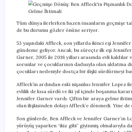
Tüm dünya ilerlerken bazen insanların geçmişe takıl
de bu durumu gözler önüne seriyor.
53 yaşındaki Affleck, son yıllarda ikinci eşi Jennife
gündeme geliyor. Ancak, bu süreçte ilk eşi Jennifer 
Garner, 2005 ile 2018 yılları arasında evli kaldılar 
sorunlar ve çocuklarının dadısıyla olan aldatma d
çocukları nedeniyle dostça bir ilişki sürdürmeyi ba
Affleck’in ardından eski nişanlısı Jennifer Lopez il
evlilik de kısa sürdü ve iki yıl içinde boşanma karar
Jennifer Garner vardı. Çiftin bir araya gelme ihtim
olan ilişkisinden dolayı Affleck’e dönmedi. Yine de 
Son günlerde, Ben Affleck ve Jennifer Garner’ın Los
yürüyüş yaparken “ikiz gibi” giyinmiş olmalarıyla d