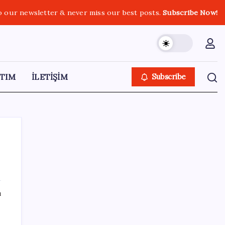
o our newsletter & never miss our best posts.
Subscribe Now!
TIM
İLETİŞİM
Subscribe
SON YAZILAR
ı
Airbnb, ürün geliştirme süreçlerinde yapay
zekayı kullanıyor