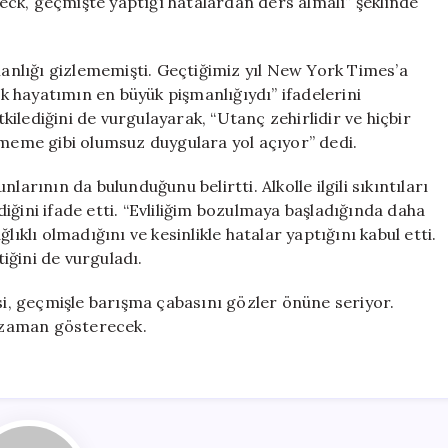
fleck, geçmişte yaptığı hatalardan ders almalı” şeklinde
nlığı gizlememişti. Geçtiğimiz yıl New York Times’a
 hayatımın en büyük pişmanlığıydı” ifadelerini
tkilediğini de vurgulayarak, “Utanç zehirlidir ve hiçbir
vmeme gibi olumsuz duygulara yol açıyor” dedi.
arının da bulunduğunu belirtti. Alkolle ilgili sıkıntıları
iğini ifade etti. “Evliliğim bozulmaya başladığında daha
lıklı olmadığını ve kesinlikle hatalar yaptığını kabul etti.
iğini de vurguladı.
şkisi, geçmişle barışma çabasını gözler önüne seriyor.
ı zaman gösterecek.