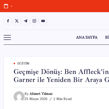
Skip
-
to
content
https://www.facebook.com/
https://twitter.com/
https://t.me/
https://www.instagram.com/
https://youtube.com/
ANA SAYFA
E
EĞITIM
Geçmişe Dönüş: Ben Affleck’in 
Garner ile Yeniden Bir Araya G
By
Ahmet Yılmaz
25 Mayıs 2026
2 Min Read