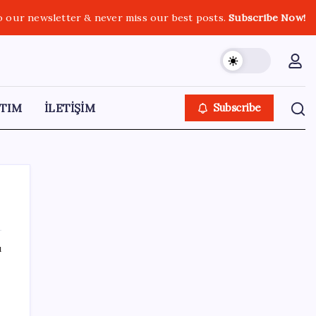
o our newsletter & never miss our best posts.
Subscribe Now!
TIM
İLETİŞİM
Subscribe
ı
SON YAZILAR
Ömrü kısaltan 3 sessiz tehlike!
Çocuklarımız bizden daha kısa mı