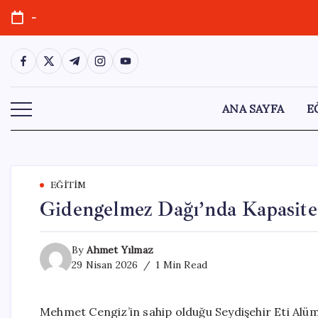
Skip
-
to
content
https://www.facebook.com/
https://twitter.com/
https://t.me/
https://www.instagram.com/
https://youtube.com/
ANA SAYFA
E
EĞITIM
Gidengelmez Dağı’nda Kapasite
By
Ahmet Yılmaz
29 Nisan 2026
1 Min Read
Mehmet Cengiz’in sahip olduğu Seydişehir Eti Alüm