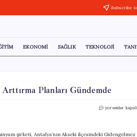
Subscribe t
ĞİTİM
EKONOMİ
SAĞLIK
TEKNOLOJİ
TANI
 Arttırma Planları Gündemde
Gidengelmez
yorumlar kapal
Dağı’nda
Kapasite
Arttırma
Planları
inyum şirketi, Antalya’nın Akseki ilçesindeki Gidengelmez