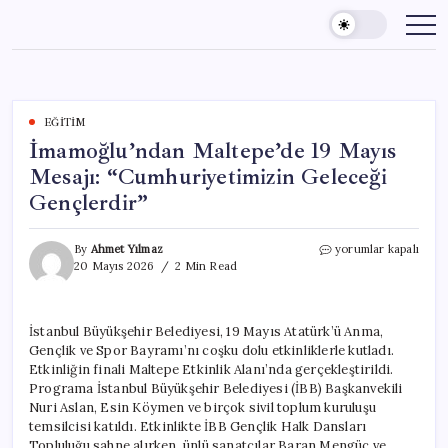
Skip
to
content
EĞITIM
İmamoğlu’ndan Maltepe’de 19 Mayıs
Mesajı: “Cumhuriyetimizin Geleceği
Gençlerdir”
İmamoğlu’ndan
By
Ahmet Yılmaz
yorumlar kapalı
Maltepe’de
20 Mayıs 2026
2 Min Read
19
Mayıs
Mesajı:
İstanbul Büyükşehir Belediyesi, 19 Mayıs Atatürk’ü Anma,
“Cumhuriyetimizin
Gençlik ve Spor Bayramı’nı coşku dolu etkinliklerle kutladı.
Geleceği
Gençlerdir”
Etkinliğin finali Maltepe Etkinlik Alanı’nda gerçekleştirildi.
için
Programa İstanbul Büyükşehir Belediyesi (İBB) Başkanvekili
Nuri Aslan, Esin Köymen ve birçok sivil toplum kuruluşu
temsilcisi katıldı. Etkinlikte İBB Gençlik Halk Dansları
Topluluğu sahne alırken, ünlü sanatçılar Baran Mengüç ve