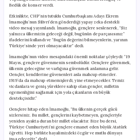
Bedük de konser verdi.
Etkinlikte, CHP’nin tutuklu Cumhurbaşkanı Adayı Ekrem
İmamoğlu’nun Silivri’den gönderdiği yapay zeka destekli
video mesaj yayımlandı. İmamoğlu, gençlere seslenerek, “Siz
yalnızca ülkemizin geleceği değil, bugünün de parçasısınız”
ifadelerini kullandı ve “Bugün değerini bilmeyenlerin, yarının
Türkiye’sinde yeri olmayacaktır” dedi.
İmamoğlu’nun video mesajındaki önemli noktalar şöyleydi: “19
Mayıs, gençlere güvenmenin sembolüdür. Gençlere güvenmek,
ülkenin geleceğine ve varlığına güvenmek anlamına gelir.
Gençler, kendilerine güvenenleri asla mahcup etmezler.
1919’da da mahcup etmemişlerdi, yine etmeyecekler. Temiz
vicdanlara ve geniş yüreklere sahip olan gençler, milletin
egemenliğini sağlamak için yola çıkanların en büyük
destekçisidir.”
Gençlere hitap eden İmamoğlu, “Bu ülkenin gerçek gücü
sizlersiniz. Bu millet, gençlerini kaybetmeyen, gençleriyle
yeniden ayakta duran bir millet olacaktır. Bize bu dersi,
Türkiye Cumhuriyeti’ni gençlere emanet eden büyük Atatürk
öğretti. Hep birlikte hayalimizdeki özgür ve mutlu dünyayı
inşa edeceğiz” dedi.