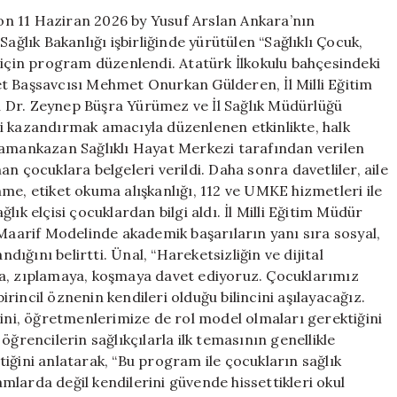
n 11 Haziran 2026 by Yusuf Arslan Ankara’nın
ağlık Bakanlığı işbirliğinde yürütülen “Sağlıklı Çocuk,
 için program düzenlendi. Atatürk İlkokulu bahçesindeki
Başsavcısı Mehmet Onurkan Gülderen, İl Milli Eğitim
 Dr. Zeynep Büşra Yürümez ve İl Sağlık Müdürlüğü
cini kazandırmak amacıyla düzenlenen etkinlikte, halk
ramankazan Sağlıklı Hayat Merkezi tarafından verilen
n çocuklara belgeleri verildi. Daha sonra davetliler, aile
lenme, etiket okuma alışkanlığı, 112 ve UMKE hizmetleri ile
ağlık elçisi çocuklardan bilgi aldı. İl Milli Eğitim Müdür
arif Modelinde akademik başarıların yanı sıra sosyal,
ndığını belirtti. Ünal, “Hareketsizliğin ve dijital
ya, zıplamaya, koşmaya davet ediyoruz. Çocuklarımız
incil öznenin kendileri olduğu bilincini aşılayacağız.
ğini, öğretmenlerimize de rol model olmaları gerektiğini
öğrencilerin sağlıkçılarla ilk temasının genellikle
iğini anlatarak, “Bu program ile çocukların sağlık
tamlarda değil kendilerini güvende hissettikleri okul