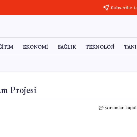
Subscribe t
ĞİTİM
EKONOMİ
SAĞLIK
TEKNOLOJİ
TANI
am Projesi
Kahramankazan
yorumlar kapal
Sağlıklı
Yaşam
Projesi
için