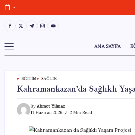
Skip
-
to
content
https://www.facebook.com/
https://twitter.com/
https://t.me/
https://www.instagram.com/
https://youtube.com/
ANA SAYFA
E
EĞITIM
SAĞLIK
Kahramankazan’da Sağlıklı Yaş
By
Ahmet Yılmaz
11 Haziran 2026
2 Min Read