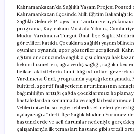
Kahramankazan’da Sağlıklı Yaşam Projesi Posted o
Kahramankazan ilçesinde Milli Eğitim Bakanlığı ile S
Sağlıklı Gelecek Projesi”nin tanıtım ve uygulaması
programa, Kaymakam Mustafa Yılmaz, Cumhuriyet 
Müdür Yardımcısı Turgut Ünal, İlçe Sağlık Müdürü
görevlileri katıldı. Çocuklara sağlıklı yaşam bilin
oyunları oynandı, spor gösteriler sergilendi. Kah
eğitimler sonucunda sağlık elçisi olmaya hak kazana
hekimi hizmetleri, ağız ve diş sağlığı, sağlıklı bes
fiziksel aktivitelerin tanıtıldığı stantları gezerek s
Yardımcısı Ünal, programda yaptığı konuşmada, Ma
kültürel, sportif faaliyetlerin artırılmasının amaçla
bağımlılığın arttığı çağda çocuklarımızı hoplama
hastalıklardan korunmada ve sağlıklı beslenmede bir
Velilerimize bu süreçte rehberlik etmeleri gerekti
aşılayacağız.” dedi. İlçe Sağlık Müdürü Yürümez de 
hastanelerde ve acil durumlar nedeniyle gerçekleşt
çalışanlarıyla ilk temasları hastane gibi stresli or