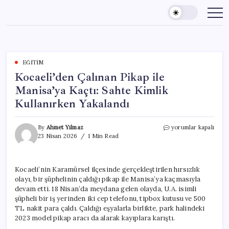
Skip
to
content
EĞITIM
Kocaeli’den Çalınan Pikap ile
Manisa’ya Kaçtı: Sahte Kimlik
Kullanırken Yakalandı
Kocaeli’den
By
Ahmet Yılmaz
yorumlar kapalı
Çalınan
23 Nisan 2026
1 Min Read
Pikap
ile
Manisa’ya
Kocaeli’nin Karamürsel ilçesinde gerçekleştirilen hırsızlık
Kaçtı:
olayı, bir şüphelinin çaldığı pikap ile Manisa’ya kaçmasıyla
Sahte
Kimlik
devam etti. 18 Nisan’da meydana gelen olayda, U.A. isimli
Kullanırken
şüpheli bir iş yerinden iki cep telefonu, tipbox kutusu ve 500
Yakalandı
TL nakit para çaldı. Çaldığı eşyalarla birlikte, park halindeki
için
2023 model pikap aracı da alarak kayıplara karıştı.