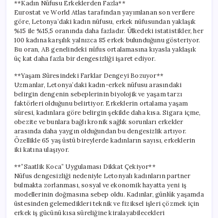
**Kadın Nüfusu Erkeklerden Fazla**
Eurostat ve World Atlas tarafından yayımlanan son verilere
göre, Letonya’daki kadın nüfusu, erkek nüfusundan yaklaşık
%15 ile %15,5 oranında daha fazladır. Ülkedeki istatistikler, her
100 kadına karşılık yalnızca 85 erkek bulunduğunu gösteriyor.
Bu oran, AB genelindeki nüfus ortalamasına kıyasla yaklaşık
üç kat daha fazla bir dengesizliği işaret ediyor.
**Yaşam Süresindeki Farklar Dengeyi Bozuyor**
Uzmanlar, Letonya’daki kadın-erkek nüfusu arasındaki
belirgin dengenin sebeplerinin biyolojik ve yaşam tarzı
faktörleri olduğunu belirtiyor. Erkeklerin ortalama yaşam
süresi, kadınlara göre belirgin şekilde daha kısa. Sigara içme,
obezite ve bunlara bağlı kronik sağlık sorunları erkekler
arasında daha yaygın olduğundan bu dengesizlik artıyor.
Özellikle 65 yaş üstü bireylerde kadınların sayısı, erkeklerin
iki katına ulaşıyor.
**”Saatlik Koca” Uygulaması Dikkat Çekiyor**
Nüfus dengesizliği nedeniyle Letonyalı kadınların partner
bulmakta zorlanması, sosyal ve ekonomik hayatta yeni iş
modellerinin doğmasına sebep oldu. Kadınlar, günlük yaşamda
üstesinden gelemedikleri teknik ve fiziksel işleri çözmek için
erkek iş gücünü kısa süreliğine kiralayabilecekleri