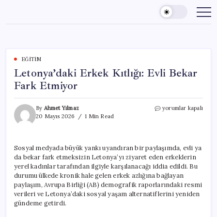
Skip
to
content
EĞITIM
Letonya’daki Erkek Kıtlığı: Evli Bekar
Fark Etmiyor
Letonya’daki
By
Ahmet Yılmaz
yorumlar kapalı
Erkek
20 Mayıs 2026
1 Min Read
Kıtlığı:
Evli
Bekar
Sosyal medyada büyük yankı uyandıran bir paylaşımda, evli ya
Fark
da bekar fark etmeksizin Letonya’yı ziyaret eden erkeklerin
Etmiyor
için
yerel kadınlar tarafından ilgiyle karşılanacağı iddia edildi. Bu
durumu ülkede kronik hale gelen erkek azlığına bağlayan
paylaşım, Avrupa Birliği (AB) demografik raporlarındaki resmi
verileri ve Letonya’daki sosyal yaşam alternatiflerini yeniden
gündeme getirdi.