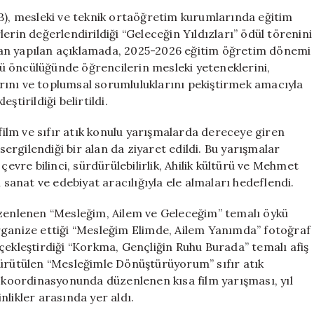
Töreni:
EB), mesleki ve teknik ortaöğretim kurumlarında eğitim
Mesleki
erin değerlendirildiği “Geleceğin Yıldızları” ödül törenini
Eğitimde
dan yapılan açıklamada, 2025-2026 eğitim öğretim dönemi
Sanat
ü öncülüğünde öğrencilerin mesleki yeteneklerini,
ve
larını ve toplumsal sorumluluklarını pekiştirmek amacıyla
Kültür
tirildiği belirtildi.
Buluşuyor
için
 film ve sıfır atık konulu yarışmalarda dereceye giren
 sergilendiği bir alan da ziyaret edildi. Bu yarışmalar
çevre bilinci, sürdürülebilirlik, Ahilik kültürü ve Mehmet
 sanat ve edebiyat aracılığıyla ele almaları hedeflendi.
üzenlenen “Mesleğim, Ailem ve Geleceğim” temalı öykü
rganize ettiği “Mesleğim Elimde, Ailem Yanımda” fotoğraf
çekleştirdiği “Korkma, Gençliğin Ruhu Burada” temalı afiş
yürütülen “Mesleğimle Dönüştürüyorum” sıfır atık
n koordinasyonunda düzenlenen kısa film yarışması, yıl
likler arasında yer aldı.