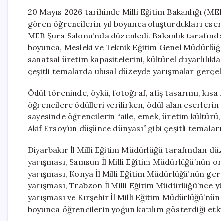
20 Mayıs 2026 tarihinde Milli Eğitim Bakanlığı (M
gören öğrencilerin yıl boyunca oluşturdukları eserl
MEB Şura Salonu’nda düzenledi. Bakanlık tarafın
boyunca, Mesleki ve Teknik Eğitim Genel Müdürlüğ
sanatsal üretim kapasitelerini, kültürel duyarlılık
çeşitli temalarda ulusal düzeyde yarışmalar gerçekleş
Ödül töreninde, öykü, fotoğraf, afiş tasarımı, kısa
öğrencilere ödülleri verilirken, ödül alan eserlerin
sayesinde öğrencilerin “aile, emek, üretim kültürü, 
Akif Ersoy’un düşünce dünyası” gibi çeşitli temaları
Diyarbakır İl Milli Eğitim Müdürlüğü tarafından d
yarışması, Samsun İl Milli Eğitim Müdürlüğü’nün o
yarışması, Konya İl Milli Eğitim Müdürlüğü’nün ger
yarışması, Trabzon İl Milli Eğitim Müdürlüğü’nce 
yarışması ve Kırşehir İl Milli Eğitim Müdürlüğü’nü
boyunca öğrencilerin yoğun katılım gösterdiği etkin