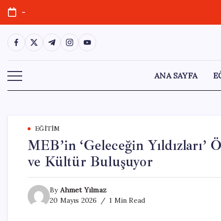
Skip
-
to
content
https://www.facebook.com/
https://twitter.com/
https://t.me/
https://www.instagram.com/
https://youtube.com/
ANA SAYFA
E
EĞITIM
MEB’in ‘Geleceğin Yıldızları’ 
ve Kültür Buluşuyor
By
Ahmet Yılmaz
20 Mayıs 2026
1 Min Read