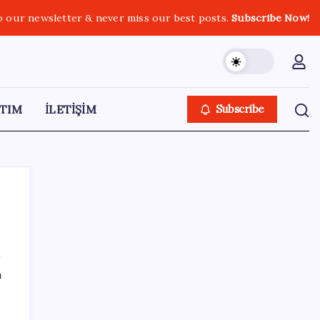
o our newsletter & never miss our best posts.
Subscribe Now!
TIM
İLETİŞİM
Subscribe
SON YAZILAR
ı
Ömrü kısaltan 3 sessiz tehlike!
Çocuklarımız bizden daha kısa mı