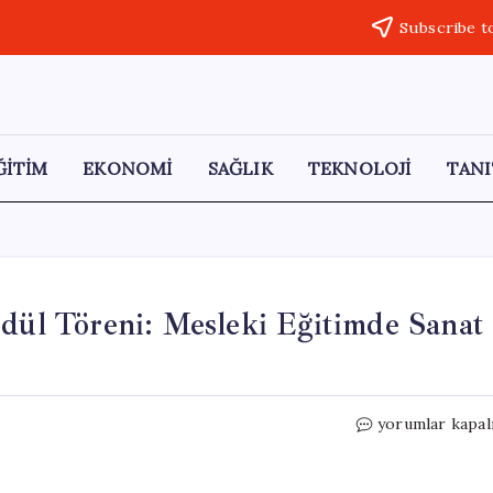
Subscribe t
ĞİTİM
EKONOMİ
SAĞLIK
TEKNOLOJİ
TANI
Ödül Töreni: Mesleki Eğitimde Sanat
MEB’in
yorumlar kapal
‘Geleceğin
Yıldızları’
Ödül