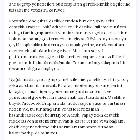
ancak grup yöneticileri bu hesapların gerçek kimlik bilgilerine
ulaşabilme yetkisini koruyor.
Forum’un öne çıkan özelliklerinden biri de yapay zeka
destekli araçlar. “Ask” adı verilen ilk özellik, kullanıcının üyesi
olduğu farklı gruplardaki yanıtları bir araya getirerek tek bir
noktadan sonuç göstermeyi amaçlıyor. Böylece aynı soruyu
çeşitli topluluklarda ayrı ayrı aramak yerine, ortak yanıtları
özetlemek mümkün hale geliyor. Meta’nın sosyal
platformlarına entegre ettiği üretken yapay zeka özellikleri
göz önünde bulundurulduğunda, Forum’un bu yaklaşımın bir
devamı olduğu anlaşılıyor.
Uygulamada ayrıca grup yöneticilerine yönelik ayrı bir yapay
zeka asistanı da mevcut. Bu araç, moderasyon süreçlerini
kolaylaştırmak, içerik yönetimine yardımcı olmak ve
yönetimsel görevleri hızlandırmak için tasarlandı. Özellikle
büyük Facebook Gruplarında moderasyon yükünün artması
nedeniyle, bu tür araçların yöneticilere zaman
kazandırabileceği belirtiliyor. Ancak, yapay zeka destekli
moderasyon sistemlerinin yanlış karar verme veya bağlamı
eksik değerlendirme gibi sorunları tamamen ortadan
kaldırmadığı da biliniyor.