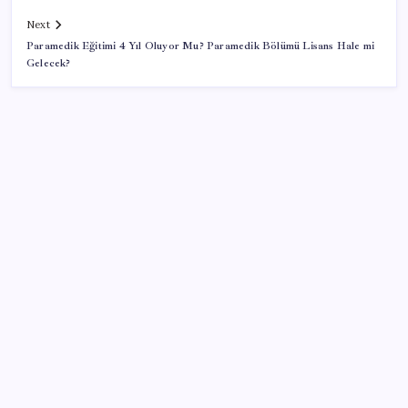
Next
Paramedik Eğitimi 4 Yıl Oluyor Mu? Paramedik Bölümü Lisans Hale mi
Gelecek?
SON YAZILAR
Ömrü kısaltan 3 sessiz tehlike! Çocuklarımız bizden
daha kısa mı yaşayacak?
Altın fiyatlarında yükseliş serisi sürüyor: Gram,
çeyrek ve Cumhuriyet altını bugün ne kadar oldu?
Güncel altın fiyatları 5 Ağustos 2026 Çarşamba…