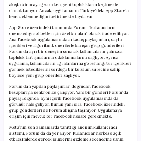
akışta bir araya getirirken, yeni toplulukların keşfine de
olanak tanıyor. Ancak, uygulamanın Türkiye’deki App Store’a
henüz eklenmediğini belirtmekte fayda var.
App Store üzerindeki tanımında Forum, “kullanıcıların
önemsediği sohbetler için özel bir alan” olarak ifade ediliyor.
Ana Facebook uygulamasında arkadaş paylaşımları, sayfa
içerikleri ve algoritmik önerilerle karışan grup gönderileri,
Forum’da ayrı bir deneyim sunarak kullanıcıların yalnızca
topluluk tartışmalarına odaklanmalarını sağlıyor. Ayrıca
uygulama, kullanıcıların ilgi alanlarına göre hangi tür içerikleri
görmek istediklerini sorduğu bir kurulum sürecine sahip,
böylece yeni grup önerileri sağlıyor.
Forum’dan yapılan paylaşımlar, doğrudan Facebook
hesaplarıyla senkronize çalışıyor. Yani bir gönderi Forum’da
paylaşıldığında, aynı içerik Facebook uygulamasında da
görünür hale geliyor. Bunun yanı sıra, Facebook üzerindeki
grup gönderileri de Forum akışına taşınıyor. Uygulamaya
erişim için mevcut bir Facebook hesabı gerekmekte.
Meta’nın son zamanlarda tanıttığı anonim kullanıcı adı
sistemi, Forum’da da yer alıyor. Kullanıcılar, herkese açık
etkileşimlerde gerçek isimlerini gizleme seçeneğine sahip,