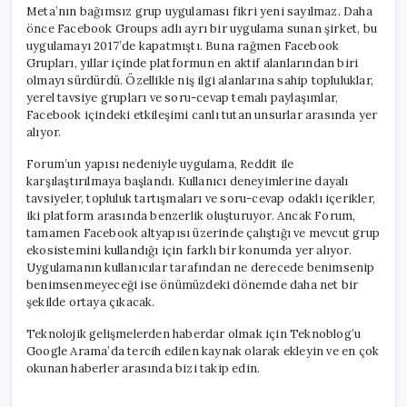
Meta’nın bağımsız grup uygulaması fikri yeni sayılmaz. Daha
önce Facebook Groups adlı ayrı bir uygulama sunan şirket, bu
uygulamayı 2017’de kapatmıştı. Buna rağmen Facebook
Grupları, yıllar içinde platformun en aktif alanlarından biri
olmayı sürdürdü. Özellikle niş ilgi alanlarına sahip topluluklar,
yerel tavsiye grupları ve soru-cevap temalı paylaşımlar,
Facebook içindeki etkileşimi canlı tutan unsurlar arasında yer
alıyor.
Forum’un yapısı nedeniyle uygulama, Reddit ile
karşılaştırılmaya başlandı. Kullanıcı deneyimlerine dayalı
tavsiyeler, topluluk tartışmaları ve soru-cevap odaklı içerikler,
iki platform arasında benzerlik oluşturuyor. Ancak Forum,
tamamen Facebook altyapısı üzerinde çalıştığı ve mevcut grup
ekosistemini kullandığı için farklı bir konumda yer alıyor.
Uygulamanın kullanıcılar tarafından ne derecede benimsenip
benimsenmeyeceği ise önümüzdeki dönemde daha net bir
şekilde ortaya çıkacak.
Teknolojik gelişmelerden haberdar olmak için Teknoblog’u
Google Arama’da tercih edilen kaynak olarak ekleyin ve en çok
okunan haberler arasında bizi takip edin.