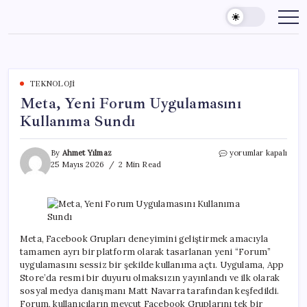
Skip
to
content
TEKNOLOJI
Meta, Yeni Forum Uygulamasını
Kullanıma Sundı
Meta,
By
Ahmet Yılmaz
yorumlar kapalı
Yeni
25 Mayıs 2026
2 Min Read
Forum
Uygulamasını
Kullanıma
Sundı
için
Meta, Facebook Grupları deneyimini geliştirmek amacıyla
tamamen ayrı bir platform olarak tasarlanan yeni “Forum”
uygulamasını sessiz bir şekilde kullanıma açtı. Uygulama, App
Store’da resmi bir duyuru olmaksızın yayınlandı ve ilk olarak
sosyal medya danışmanı Matt Navarra tarafından keşfedildi.
Forum, kullanıcıların mevcut Facebook Gruplarını tek bir