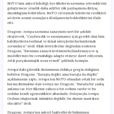
NATO’nun askeri liderliği, üye ülkelerin savunma yeteneklerini
geliştirmeye yönelik daha adil bir yük paylaşımına ihtiyaç
duyulduğunu belirtirken, NATO zirvesinde liderlerin verdikleri
sözlerin somut sonuçlara dönüşmesini beklediklerini ifade
etti.
Dragone, Avrupa savunma sanayisini sert bir şekilde
eleştirerek, “Caydırıcılık ve savunmamız için gerekli olan tüm
kabiliyetlerin teslimat ve ikmal süreçlerini hızlandırmak
zorundayız” dedi. Silah üreticilerine doğrudan seslenen
Dragone, “Savunma sanayii üretimini hızlandırmaya ve iş
modellerinizi bu zorunluluğa adapte etmeye davet ediyorum.
Artık parçalanmışlık sona ermeli” şeklinde konuştu.
Avrupa’daki güvenlik durumunun oldukça gergin olduğunu
belirten Dragone, “Savaşta değiliz ama barışta da değiliz”
açıklamasını yaptı. Avrupa’nın NATO olmadan ortak bir ordu
kurma ihtimaline dair soruya ise Dragone, “Burada bir yanlış
anlama var. Her ülkenin yalnızca bir ordusu vardır ve bu
ordular kendi egemenlikleri altındadır. Dolayısıyla Avrupa
Ordusu oluşturmak mümkün değildir; bu durum mantıksız
olacaktır” dedi.
Dragone, Avrupa’nın askeri faaliyetlerde bulunması