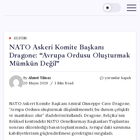
Skip
to
content
EĞITIM
NATO Askeri Komite Başkanı
Dragone: “Avrupa Ordusu Oluşturmak
Mümkün Değil”
NATO
By
Ahmet Yılmaz
yorumlar kapalı
Askeri
20 Mayıs 2026
1 Min Read
Komite
Başkanı
Dragone:
NATO Askeri Komite Başkanı Amiral Giuseppe Cavo Dragone,
“Avrupa
“Avrupa Ordusu oluşturmak düşünülmemeli; bu durum çelişkili
Ordusu
Oluşturmak
ve mantıksız olur” ifadelerini kullandı. Dragone, Belçika’nın
Mümkün
Brüksel kentindeki NATO Genelkurmay Başkanları Toplantısı
Değil”
sonrası düzenlediği basın toplantısında, Avrupa’daki savunma
için
kabiliyetlerinin güçlendirilmesi gerektiğini vurguladı.