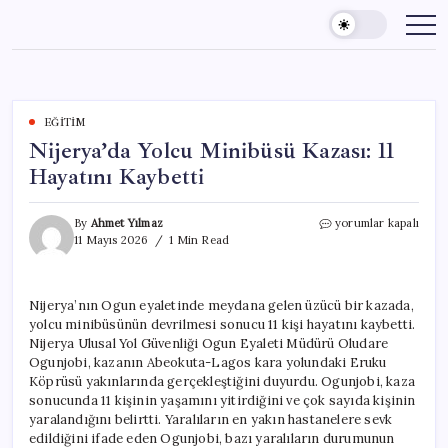
Skip
to
content
EĞITIM
Nijerya’da Yolcu Minibüsü Kazası: 11
Hayatını Kaybetti
Nijerya’da
By
Ahmet Yılmaz
yorumlar kapalı
Yolcu
11 Mayıs 2026
1 Min Read
Minibüsü
Kazası:
11
Nijerya’nın Ogun eyaletinde meydana gelen üzücü bir kazada,
Hayatını
yolcu minibüsünün devrilmesi sonucu 11 kişi hayatını kaybetti.
Kaybetti
için
Nijerya Ulusal Yol Güvenliği Ogun Eyaleti Müdürü Oludare
Ogunjobi, kazanın Abeokuta-Lagos kara yolundaki Eruku
Köprüsü yakınlarında gerçekleştiğini duyurdu. Ogunjobi, kaza
sonucunda 11 kişinin yaşamını yitirdiğini ve çok sayıda kişinin
yaralandığını belirtti. Yaralıların en yakın hastanelere sevk
edildiğini ifade eden Ogunjobi, bazı yaralıların durumunun