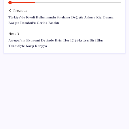
Previous
Türkiye’de Kredi Kullanımında Sıralama Değişti: Ankara Kişi Başına
Borçta İstanbul’u Geride Bıraktı
Next
Avrupa’nın Ekonomi Devinde Kriz: Her 12 Şirketten Biri İflas
Tehdidiyle Karşı Karşıya
SON YAZILAR
Airbnb, ürün geliştirme süreçlerinde yapay zekayı