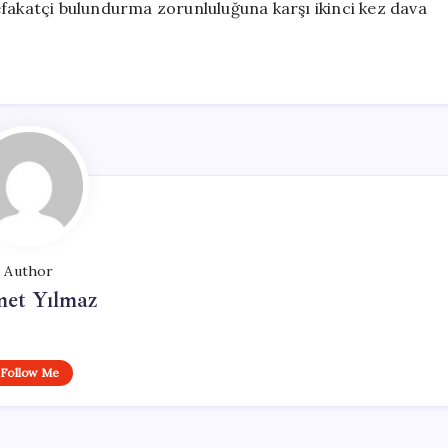
efakatçi bulundurma zorunluluğuna karşı ikinci kez dava
Author
et Yılmaz
Follow Me