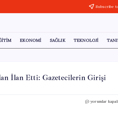
Subscribe t
ĞİTİM
EKONOMİ
SAĞLIK
TEKNOLOJİ
TANI
an İlan Etti: Gazetecilerin Girişi
Pentagon,
yorumlar kapal
Basın
Ofisini
Gizli