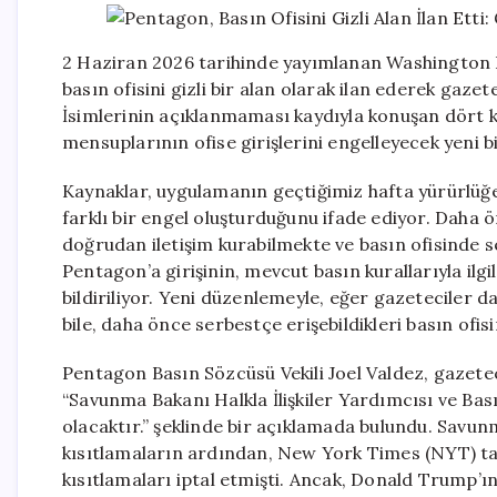
2 Haziran 2026 tarihinde yayımlanan Washington 
basın ofisini gizli bir alan olarak ilan ederek gazete
İsimlerinin açıklanmaması kaydıyla konuşan dört 
mensuplarının ofise girişlerini engelleyecek yeni b
Kaynaklar, uygulamanın geçtiğimiz hafta yürürlüğe 
farklı bir engel oluşturduğunu ifade ediyor. Daha önc
doğrudan iletişim kurabilmekte ve basın ofisinde s
Pentagon’a girişinin, mevcut basın kurallarıyla il
bildiriliyor. Yeni düzenlemeyle, eğer gazeteciler 
bile, daha önce serbestçe erişebildikleri basın ofisin
Pentagon Basın Sözcüsü Vekili Joel Valdez, gazeteci
“Savunma Bakanı Halkla İlişkiler Yardımcısı ve Ba
olacaktır.” şeklinde bir açıklamada bulundu. Sav
kısıtlamaların ardından, New York Times (NYT) tar
kısıtlamaları iptal etmişti. Ancak, Donald Trump’ın