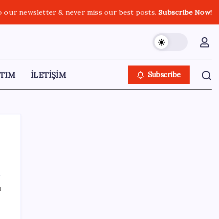
o our newsletter & never miss our best posts.
Subscribe Now!
TIM
İLETİŞİM
Subscribe
SON YAZILAR
ı
Airbnb, ürün geliştirme süreçlerinde yapay
zekayı kullanıyor