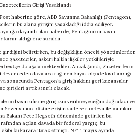
Alan
İlan
Post haberine göre, ABD Savunma Bakanlığı (Pentagon),
Etti:
cilerin bu alana girişini yasakladığı iddia ediliyor.
Gazetecilerin
kaynağa dayandırılan haberde, Pentagon’un basın
Girişi
Yasaklandı
ir karar aldığı öne sürüldü.
için
girdiğini belirtirken, bu değişikliğin önceki yönetimlerde
e gazeteciler, askeri halkla ilişkiler yetkilileriyle
erbestçe dolaşabilmekteydiler. Ancak şimdi, gazetecilerin
gili devam eden davalara rağmen büyük ölçüde kısıtlandığı
dava sonucunda Pentagon’a giriş hakkını geri kazansalar
e girişleri artık sınırlı olacak.
lerin basın ofisine giriş izni verilmeyeceğini doğruladı ve
sın Sözcüsünün ofisine erişim sadece randevu ile mümkün
unma Bakanı Pete Hegseth döneminde getirilen bu
afından açılan davada bir federal yargıç, bu
 ekibi bu karara itiraz etmişti. NYT, mayıs ayında