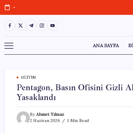
Skip
-
to
content
https://www.facebook.com/
https://twitter.com/
https://t.me/
https://www.instagram.com/
https://youtube.com/
ANA SAYFA
E
EĞITIM
Pentagon, Basın Ofisini Gizli Al
Yasaklandı
By
Ahmet Yılmaz
2 Haziran 2026
1 Min Read