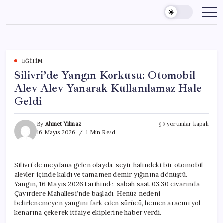
Skip
to
content
EĞITIM
Silivri’de Yangın Korkusu: Otomobil
Alev Alev Yanarak Kullanılamaz Hale
Geldi
Silivri’de
By
Ahmet Yılmaz
yorumlar kapalı
Yangın
16 Mayıs 2026
1 Min Read
Korkusu:
Otomobil
Alev
Silivri’de meydana gelen olayda, seyir halindeki bir otomobil
Alev
alevler içinde kaldı ve tamamen demir yığınına dönüştü.
Yanarak
Kullanılamaz
Yangın, 16 Mayıs 2026 tarihinde, sabah saat 03.30 civarında
Hale
Çayırdere Mahallesi’nde başladı. Henüz nedeni
Geldi
belirlenemeyen yangını fark eden sürücü, hemen aracını yol
için
kenarına çekerek itfaiye ekiplerine haber verdi.