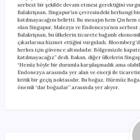
serbest bir şekilde devam etmesi gerektiğini vurg
Balakrişnan, Singapur’un çevresindeki herhangi bi
katılmayacağını belirtti. Bu mesajın hem Çin hem de
olan Singapur, Malezya ve Endonezya’nın serbest g
Balakrişnan, bu ülkelerin ticarete bağımlı ekonomi
çıkarlarına hizmet ettiğini vurguladı. Bloomberg’d
herkes için güvence altındadır. Bölgemizde kapatm
katılmayacağız” dedi. Bakan, diğer ülkelerin Singa
“Henüz böyle bir durumla karşılaşmadık ama olabili
Endonezya arasında yer alan ve enerji ile ticareti
kritik bir geçiş noktasıdır. Bu boğaz, Hürmüz Boğa
önemli “dar boğazlar” arasında yer alıyor.