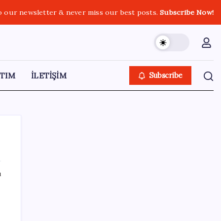
o our newsletter & never miss our best posts.
Subscribe Now!
TIM
İLETİŞİM
Subscribe
ı
SON YAZILAR
Ömrü kısaltan 3 sessiz tehlike!
Çocuklarımız bizden daha kısa mı