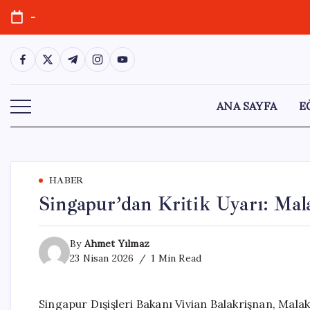
Skip
-
to
content
https://www.facebook.com/
https://twitter.com/
https://t.me/
https://www.instagram.com/
https://youtube.com/
ANA SAYFA
E
HABER
Singapur’dan Kritik Uyarı: Mal
By
Ahmet Yılmaz
23 Nisan 2026
1 Min Read
Singapur Dışişleri Bakanı Vivian Balakrişnan, Mal