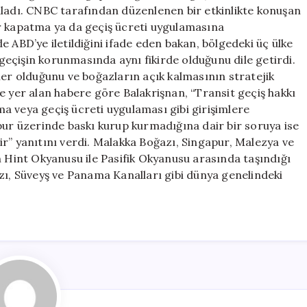
Serbest
uladı. CNBC tarafından düzenlenen bir etkinlikte konuşan
Kalmalı
r kapatma ya da geçiş ücreti uygulamasına
için
 ABD’ye iletildiğini ifade eden bakan, bölgedeki üç ülke
eçişin korunmasında aynı fikirde olduğunu dile getirdi.
ler olduğunu ve boğazların açık kalmasının stratejik
e yer alan habere göre Balakrişnan, “Transit geçiş hakkı
a veya geçiş ücreti uygulaması gibi girişimlere
pur üzerinde baskı kurup kurmadığına dair bir soruya ise
r” yanıtını verdi. Malakka Boğazı, Singapur, Malezya ve
n Hint Okyanusu ile Pasifik Okyanusu arasında taşındığı
zı, Süveyş ve Panama Kanalları gibi dünya genelindeki