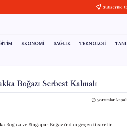
Subscribe t
ĞİTİM
EKONOMİ
SAĞLIK
TEKNOLOJİ
TANI
akka Boğazı Serbest Kalmalı
Singapur’dan
yorumlar kapal
Kritik
Uyarı:
Malakka
Boğazı
akka Boğazı ve Singapur Boğazı’ndan geçen ticaretin