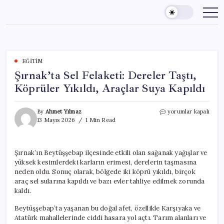
Skip
to
content
EĞITIM
Şırnak’ta Sel Felaketi: Dereler Taştı,
Köprüler Yıkıldı, Araçlar Suya Kapıldı
Şırnak’ta
By
Ahmet Yılmaz
yorumlar kapalı
Sel
13 Mayıs 2026
1 Min Read
Felaketi:
Dereler
Taştı,
Şırnak’ın Beytüşşebap ilçesinde etkili olan sağanak yağışlar ve
Köprüler
yüksek kesimlerdeki karların erimesi, derelerin taşmasına
Yıkıldı,
Araçlar
neden oldu. Sonuç olarak, bölgede iki köprü yıkıldı, birçok
Suya
araç sel sularına kapıldı ve bazı evler tahliye edilmek zorunda
Kapıldı
kaldı.
için
Beytüşşebap’ta yaşanan bu doğal afet, özellikle Karşıyaka ve
Atatürk mahallelerinde ciddi hasara yol açtı. Tarım alanları ve