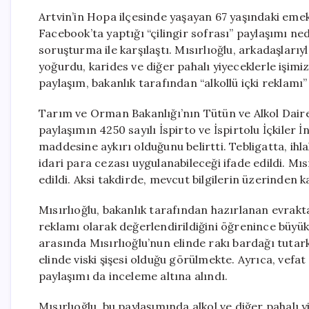
Artvin’in Hopa ilçesinde yaşayan 67 yaşındaki emek
Facebook’ta yaptığı “çilingir sofrası” paylaşımı n
soruşturma ile karşılaştı. Mısırlıoğlu, arkadaşları
yoğurdu, karides ve diğer pahalı yiyeceklerle işimiz
paylaşım, bakanlık tarafından “alkollü içki reklamı”
Tarım ve Orman Bakanlığı’nın Tütün ve Alkol Daires
paylaşımın 4250 sayılı İspirto ve İspirtolu İçkiler 
maddesine aykırı olduğunu belirtti. Tebligatta, ihl
idari para cezası uygulanabileceği ifade edildi. Mı
edildi. Aksi takdirde, mevcut bilgilerin üzerinden kar
Mısırlıoğlu, bakanlık tarafından hazırlanan evrakt
reklamı olarak değerlendirildiğini öğrenince büyük
arasında Mısırlıoğlu’nun elinde rakı bardağı tutark
elinde viski şişesi olduğu görülmekte. Ayrıca, vefa
paylaşımı da inceleme altına alındı.
Mısırlıoğlu, bu paylaşımında alkol ve diğer pahalı yi