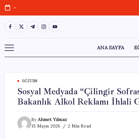
Skip
-
to
content
https://www.facebook.com/
https://twitter.com/
https://t.me/
https://www.instagram.com/
https://youtube.com/
ANA SAYFA
E
EĞITIM
Sosyal Medyada “Çilingir Sofra
Bakanlık Alkol Reklamı İhlali G
By
Ahmet Yılmaz
15 Mayıs 2026
2 Min Read