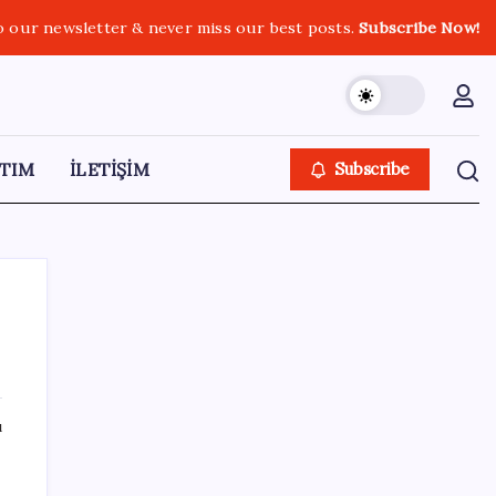
o our newsletter & never miss our best posts.
Subscribe Now!
TIM
İLETİŞİM
Subscribe
SON YAZILAR
ı
Apple’ın alışık olmadığı tablo: iPhone 18
öncesi bellek pazarlığı tersine döndü