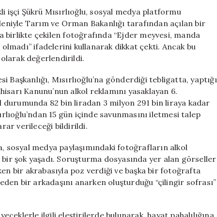
Paylaşımına
li işçi Şükrü Mısırlıoğlu, sosyal medya platformu
Soruşturma!
edeniyle Tarım ve Orman Bakanlığı tarafından açılan bir
Bakanlık
yla birlikte çekilen fotoğrafında “Ejder meyvesi, manda
Alkol
 olmadı” ifadelerini kullanarak dikkat çekti. Ancak bu
Reklamı
 olarak değerlendirildi.
İhlali
Gerekçesiyle
i Başkanlığı, Mısırlıoğlu’na gönderdiği tebligatta, yaptığı
Cezai
İnhisarı Kanunu’nun alkol reklamını yasaklayan 6.
İşlem
Başlattı
al durumunda 82 bin liradan 3 milyon 291 bin liraya kadar
için
sırlıoğlu’ndan 15 gün içinde savunmasını iletmesi talep
ar verileceği bildirildi.
a, sosyal medya paylaşımındaki fotoğrafların alkol
 bir şok yaşadı. Soruşturma dosyasında yer alan görseller
en bir akrabasıyla poz verdiği ve başka bir fotoğrafta
t eden bir arkadaşını anarken oluşturduğu “çilingir sofrası”
yeceklerle ilgili eleştirilerde bulunarak, hayat pahalılığına