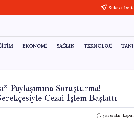
Subscribe t
ĞİTİM
EKONOMİ
SAĞLIK
TEKNOLOJİ
TANI
sı” Paylaşımına Soruşturma!
erekçesiyle Cezai İşlem Başlattı
Sosyal
yorumlar kapal
Medyada
“Çilingir
Sofrası”