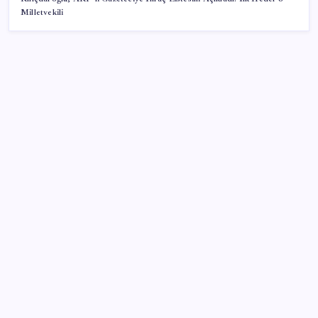
Milletvekili
SON YAZILAR
Konutlar Ekim 2026’da tamam
Airbnb, ürün geliştirme süreçlerinde yapay zekayı
kullanıyor
Tarihi borsa çöküşü: ‘Kaybedenler Kulübü’ siyasi parti
kuruyor!
Piyasaların merakla beklediği veri açıklandı: Altın ve
gümüş fiyatları uçuşa geçti