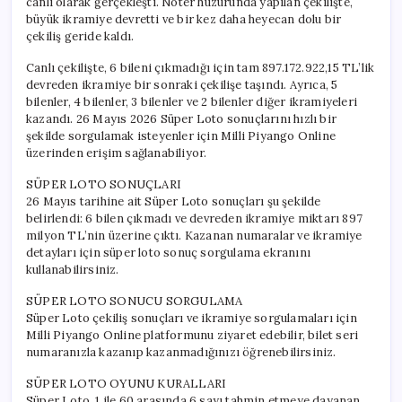
canlı olarak gerçekleşti. Noter huzurunda yapılan çekilişte,
için
büyük ikramiye devretti ve bir kez daha heyecan dolu bir
çekiliş geride kaldı.
Canlı çekilişte, 6 bileni çıkmadığı için tam 897.172.922,15 TL’lik
devreden ikramiye bir sonraki çekilişe taşındı. Ayrıca, 5
bilenler, 4 bilenler, 3 bilenler ve 2 bilenler diğer ikramiyeleri
kazandı. 26 Mayıs 2026 Süper Loto sonuçlarını hızlı bir
şekilde sorgulamak isteyenler için Milli Piyango Online
üzerinden erişim sağlanabiliyor.
SÜPER LOTO SONUÇLARI
26 Mayıs tarihine ait Süper Loto sonuçları şu şekilde
belirlendi: 6 bilen çıkmadı ve devreden ikramiye miktarı 897
milyon TL’nin üzerine çıktı. Kazanan numaralar ve ikramiye
detayları için süper loto sonuç sorgulama ekranını
kullanabilirsiniz.
SÜPER LOTO SONUCU SORGULAMA
Süper Loto çekiliş sonuçları ve ikramiye sorgulamaları için
Milli Piyango Online platformunu ziyaret edebilir, bilet seri
numaranızla kazanıp kazanmadığınızı öğrenebilirsiniz.
SÜPER LOTO OYUNU KURALLARI
Süper Loto, 1 ile 60 arasında 6 sayı tahmin etmeye dayanan