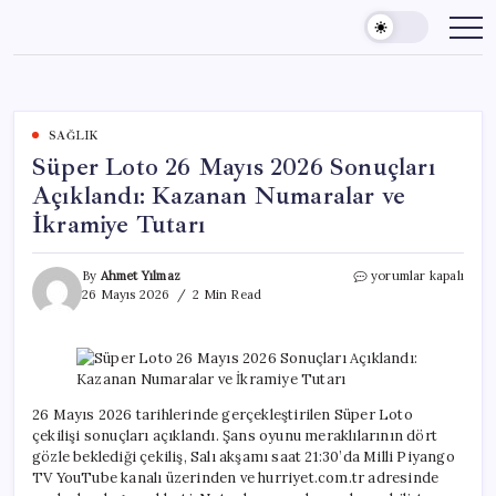
Skip
to
content
SAĞLIK
Süper Loto 26 Mayıs 2026 Sonuçları
Açıklandı: Kazanan Numaralar ve
İkramiye Tutarı
Süper
By
Ahmet Yılmaz
yorumlar kapalı
Loto
26 Mayıs 2026
2 Min Read
26
Mayıs
2026
Sonuçları
Açıklandı:
Kazanan
26 Mayıs 2026 tarihlerinde gerçekleştirilen Süper Loto
Numaralar
çekilişi sonuçları açıklandı. Şans oyunu meraklılarının dört
ve
gözle beklediği çekiliş, Salı akşamı saat 21:30’da Milli Piyango
İkramiye
TV YouTube kanalı üzerinden ve hurriyet.com.tr adresinde
Tutarı