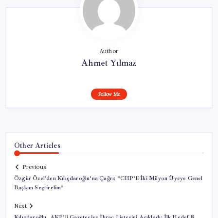
Author
Ahmet Yılmaz
Follow Me
Other Articles
Previous
Özgür Özel’den Kılıçdaroğlu’na Çağrı: “CHP’li İki Milyon Üyeye Genel
Başkan Seçtirelim”
Next
Kılıçdaroğlu, AKP’li Gazeteciye İhraç Listesini Açıkladı: İlk Hedef 8