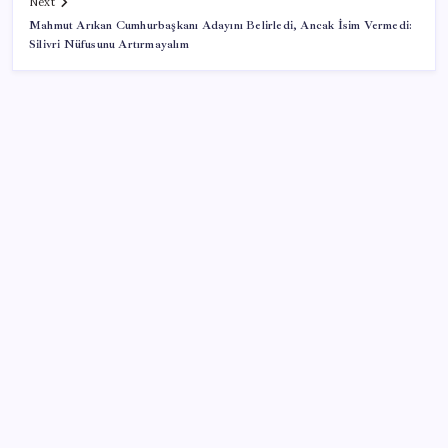
Next
Mahmut Arıkan Cumhurbaşkanı Adayını Belirledi, Ancak İsim Vermedi:
Silivri Nüfusunu Artırmayalım
SON YAZILAR
Ömrü kısaltan 3 sessiz tehlike! Çocuklarımız bizden
daha kısa mı yaşayacak?
Altın fiyatlarında yükseliş serisi sürüyor: Gram,
çeyrek ve Cumhuriyet altını bugün ne kadar oldu?
Güncel altın fiyatları 5 Ağustos 2026 Çarşamba…
Memur ve emeklinin ocak zammı hesabı başladı: İşte