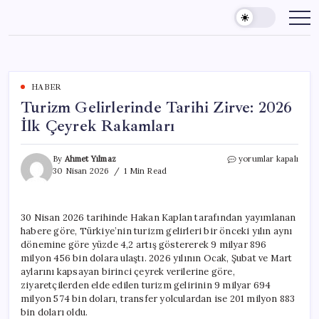
Skip
to
content
HABER
Turizm Gelirlerinde Tarihi Zirve: 2026
İlk Çeyrek Rakamları
Turizm
By
Ahmet Yılmaz
yorumlar kapalı
Gelirlerinde
30 Nisan 2026
1 Min Read
Tarihi
Zirve:
2026
30 Nisan 2026 tarihinde Hakan Kaplan tarafından yayımlanan
İlk
habere göre, Türkiye’nin turizm gelirleri bir önceki yılın aynı
Çeyrek
Rakamları
dönemine göre yüzde 4,2 artış göstererek 9 milyar 896
için
milyon 456 bin dolara ulaştı. 2026 yılının Ocak, Şubat ve Mart
aylarını kapsayan birinci çeyrek verilerine göre,
ziyaretçilerden elde edilen turizm gelirinin 9 milyar 694
milyon 574 bin doları, transfer yolculardan ise 201 milyon 883
bin doları oldu.