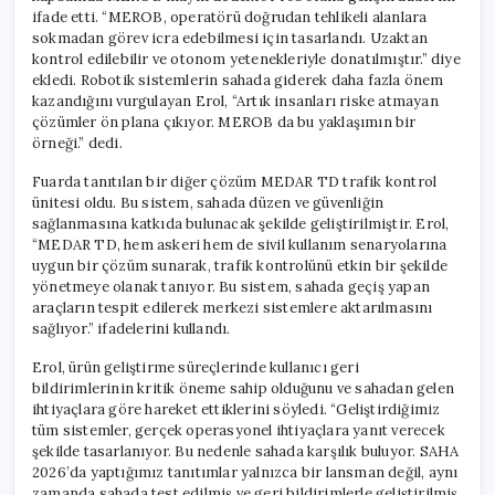
ifade etti. “MEROB, operatörü doğrudan tehlikeli alanlara
sokmadan görev icra edebilmesi için tasarlandı. Uzaktan
kontrol edilebilir ve otonom yetenekleriyle donatılmıştır.” diye
ekledi. Robotik sistemlerin sahada giderek daha fazla önem
kazandığını vurgulayan Erol, “Artık insanları riske atmayan
çözümler ön plana çıkıyor. MEROB da bu yaklaşımın bir
örneği.” dedi.
Fuarda tanıtılan bir diğer çözüm MEDAR TD trafik kontrol
ünitesi oldu. Bu sistem, sahada düzen ve güvenliğin
sağlanmasına katkıda bulunacak şekilde geliştirilmiştir. Erol,
“MEDAR TD, hem askeri hem de sivil kullanım senaryolarına
uygun bir çözüm sunarak, trafik kontrolünü etkin bir şekilde
yönetmeye olanak tanıyor. Bu sistem, sahada geçiş yapan
araçların tespit edilerek merkezi sistemlere aktarılmasını
sağlıyor.” ifadelerini kullandı.
Erol, ürün geliştirme süreçlerinde kullanıcı geri
bildirimlerinin kritik öneme sahip olduğunu ve sahadan gelen
ihtiyaçlara göre hareket ettiklerini söyledi. “Geliştirdiğimiz
tüm sistemler, gerçek operasyonel ihtiyaçlara yanıt verecek
şekilde tasarlanıyor. Bu nedenle sahada karşılık buluyor. SAHA
2026’da yaptığımız tanıtımlar yalnızca bir lansman değil, aynı
zamanda sahada test edilmiş ve geri bildirimlerle geliştirilmiş