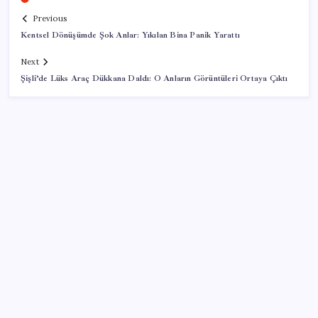
Previous
Kentsel Dönüşümde Şok Anlar: Yıkılan Bina Panik Yarattı
Next
Şişli’de Lüks Araç Dükkana Daldı: O Anların Görüntüleri Ortaya Çıktı
SON YAZILAR
Konutlar Ekim 2026’da tamam
Airbnb, ürün geliştirme süreçlerinde yapay zekayı
kullanıyor