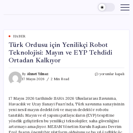
Skip
to
content
HABER
Türk Ordusu için Yenilikçi Robot
Teknolojisi: Mayın ve EYP Tehdidi
Ortadan Kalkıyor
Türk
By
Ahmet Yılmaz
yorumlar kapalı
Ordusu
17 Mayıs 2026
2 Min Read
için
Yenilikçi
Robot
17 Mayıs 2026 tarihinde SAHA 2026 Uluslararası Savunma,
Teknolojisi:
Havacılık ve Uzay Sanayi Fuarı’nda, Türk savunma sanayisinin
Mayın
ve
yeni nesil mayın dedektörü ve mayın dedektör robotu
EYP
tanıtıldı. Mayın ve el yapımı patlayıcıların (EYP) tespitine
Tehdidi
yönelik geliştirilen bu yenilikçi teknolojiler, saha güvenliğini
Ortadan
artırmayı amaçlıyor. MESAN Yönetim Kurulu Başkanı Devrim
Kalkıyor
Erol, fuarın önemli bir platform olduğunu ve bu yıl özellikle üç