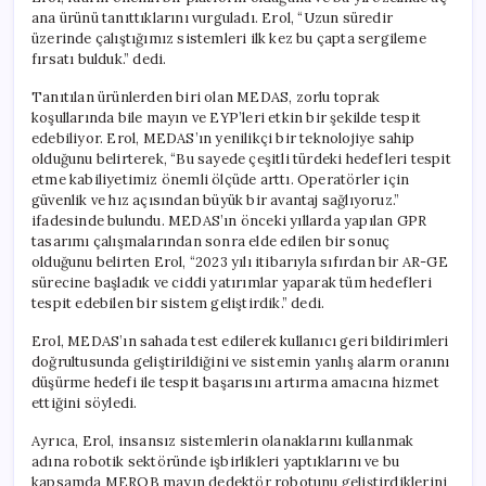
için
ana ürünü tanıttıklarını vurguladı. Erol, “Uzun süredir
üzerinde çalıştığımız sistemleri ilk kez bu çapta sergileme
fırsatı bulduk.” dedi.
Tanıtılan ürünlerden biri olan MEDAS, zorlu toprak
koşullarında bile mayın ve EYP’leri etkin bir şekilde tespit
edebiliyor. Erol, MEDAS’ın yenilikçi bir teknolojiye sahip
olduğunu belirterek, “Bu sayede çeşitli türdeki hedefleri tespit
etme kabiliyetimiz önemli ölçüde arttı. Operatörler için
güvenlik ve hız açısından büyük bir avantaj sağlıyoruz.”
ifadesinde bulundu. MEDAS’ın önceki yıllarda yapılan GPR
tasarımı çalışmalarından sonra elde edilen bir sonuç
olduğunu belirten Erol, “2023 yılı itibarıyla sıfırdan bir AR-GE
sürecine başladık ve ciddi yatırımlar yaparak tüm hedefleri
tespit edebilen bir sistem geliştirdik.” dedi.
Erol, MEDAS’ın sahada test edilerek kullanıcı geri bildirimleri
doğrultusunda geliştirildiğini ve sistemin yanlış alarm oranını
düşürme hedefi ile tespit başarısını artırma amacına hizmet
ettiğini söyledi.
Ayrıca, Erol, insansız sistemlerin olanaklarını kullanmak
adına robotik sektöründe işbirlikleri yaptıklarını ve bu
kapsamda MEROB mayın dedektör robotunu geliştirdiklerini