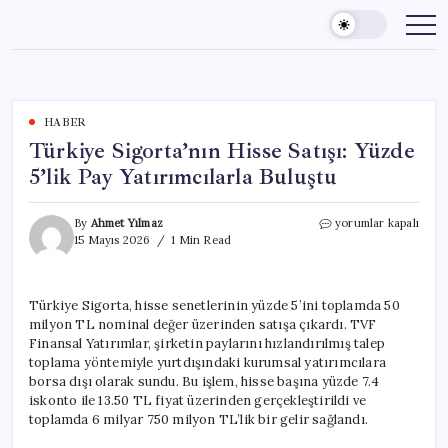
Skip
to
content
HABER
Türkiye Sigorta’nın Hisse Satışı: Yüzde
5’lik Pay Yatırımcılarla Buluştu
Türkiye
By
Ahmet Yılmaz
yorumlar kapalı
Sigorta’nın
15 Mayıs 2026
1 Min Read
Hisse
Satışı:
Yüzde
Türkiye Sigorta, hisse senetlerinin yüzde 5’ini toplamda 50
5’lik
milyon TL nominal değer üzerinden satışa çıkardı. TVF
Pay
Yatırımcılarla
Finansal Yatırımlar, şirketin paylarını hızlandırılmış talep
Buluştu
toplama yöntemiyle yurtdışındaki kurumsal yatırımcılara
için
borsa dışı olarak sundu. Bu işlem, hisse başına yüzde 7.4
iskonto ile 13.50 TL fiyat üzerinden gerçekleştirildi ve
toplamda 6 milyar 750 milyon TL’lik bir gelir sağlandı.