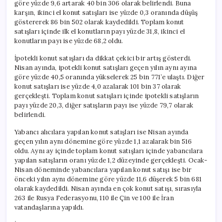
göre yüzde 9,6 artarak 40 bin 306 olarak belirlendi. Buna
karşın, ikinci el konut satışları ise yüzde 0,3 oranında düşüş
göstererek 86 bin 502 olarak kaydedildi. Toplam konut
satışları içinde ilk el konutların payı yüzde 31,8, ikinci el
konutların payı ise yüzde 68,2 oldu.
İpotekli konut satışları da dikkat çekici bir artış gösterdi.
Nisan ayında, ipotekli konut satışları geçen yılın aynı ayına
göre yüzde 40,5 oranında yükselerek 25 bin 771’e ulaştı. Diğer
konut satışları ise yüzde 4,0 azalarak 101 bin 37 olarak
gerçekleşti. Toplam konut satışları içinde ipotekli satışların
payı yüzde 20,3, diğer satışların payı ise yüzde 79,7 olarak
belirlendi.
Yabancı alıcılara yapılan konut satışları ise Nisan ayında
geçen yılın aynı dönemine göre yüzde 1,1 azalarak bin 516
oldu. Aynı ay içinde toplam konut satışları içinde yabancılara
yapılan satışların oranı yüzde 1,2 düzeyinde gerçekleşti. Ocak-
Nisan döneminde yabancılara yapılan konut satışı ise bir
önceki yılın aynı dönemine göre yüzde 11,6 düşerek 5 bin 681
olarak kaydedildi. Nisan ayında en çok konut satışı, sırasıyla
263 ile Rusya Federasyonu, 110 ile Çin ve 100 ile İran
vatandaşlarına yapıldı.