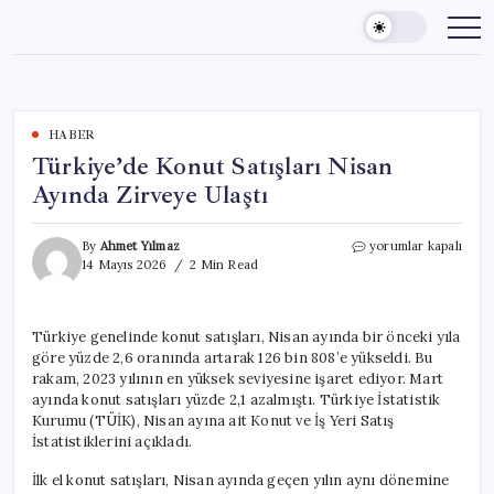
Skip
to
content
HABER
Türkiye’de Konut Satışları Nisan
Ayında Zirveye Ulaştı
Türkiye’de
By
Ahmet Yılmaz
yorumlar kapalı
Konut
14 Mayıs 2026
2 Min Read
Satışları
Nisan
Ayında
Türkiye genelinde konut satışları, Nisan ayında bir önceki yıla
Zirveye
göre yüzde 2,6 oranında artarak 126 bin 808’e yükseldi. Bu
Ulaştı
için
rakam, 2023 yılının en yüksek seviyesine işaret ediyor. Mart
ayında konut satışları yüzde 2,1 azalmıştı. Türkiye İstatistik
Kurumu (TÜİK), Nisan ayına ait Konut ve İş Yeri Satış
İstatistiklerini açıkladı.
İlk el konut satışları, Nisan ayında geçen yılın aynı dönemine