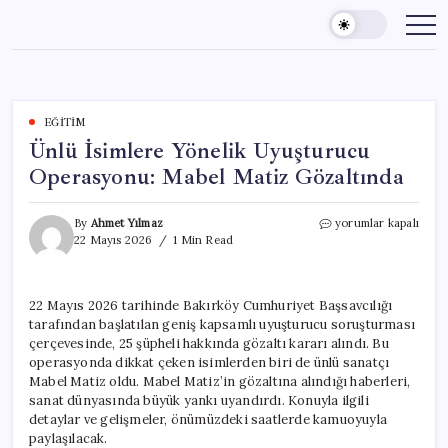
Skip
to
content
EĞITIM
Ünlü İsimlere Yönelik Uyuşturucu
Operasyonu: Mabel Matiz Gözaltında
Ünlü
By
Ahmet Yılmaz
yorumlar kapalı
İsimlere
22 Mayıs 2026
1 Min Read
Yönelik
Uyuşturucu
Operasyonu:
22 Mayıs 2026 tarihinde Bakırköy Cumhuriyet Başsavcılığı
Mabel
tarafından başlatılan geniş kapsamlı uyuşturucu soruşturması
Matiz
Gözaltında
çerçevesinde, 25 şüpheli hakkında gözaltı kararı alındı. Bu
için
operasyonda dikkat çeken isimlerden biri de ünlü sanatçı
Mabel Matiz oldu. Mabel Matiz’in gözaltına alındığı haberleri,
sanat dünyasında büyük yankı uyandırdı. Konuyla ilgili
detaylar ve gelişmeler, önümüzdeki saatlerde kamuoyuyla
paylaşılacak.