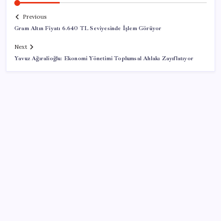
Previous
Gram Altın Fiyatı 6.640 TL Seviyesinde İşlem Görüyor
Next
Yavuz Ağıralioğlu: Ekonomi Yönetimi Toplumsal Ahlakı Zayıflatıyor
SON YAZILAR
Ömrü kısaltan 3 sessiz tehlike! Çocuklarımız bizden
daha kısa mı yaşayacak?
Altın fiyatlarında yükseliş serisi sürüyor: Gram,