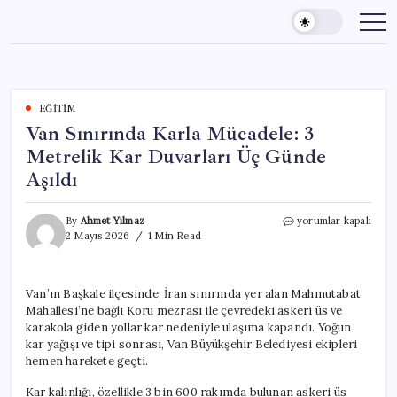
Skip
to
content
EĞITIM
Van Sınırında Karla Mücadele: 3
Metrelik Kar Duvarları Üç Günde
Aşıldı
Van
By
Ahmet Yılmaz
yorumlar kapalı
Sınırında
2 Mayıs 2026
1 Min Read
Karla
Mücadele:
3
Van’ın Başkale ilçesinde, İran sınırında yer alan Mahmutabat
Metrelik
Mahallesi’ne bağlı Koru mezrası ile çevredeki askeri üs ve
Kar
Duvarları
karakola giden yollar kar nedeniyle ulaşıma kapandı. Yoğun
Üç
kar yağışı ve tipi sonrası, Van Büyükşehir Belediyesi ekipleri
Günde
hemen harekete geçti.
Aşıldı
için
Kar kalınlığı, özellikle 3 bin 600 rakımda bulunan askeri üs