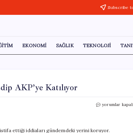
Subscribe t
ĞİTİM
EKONOMİ
SAĞLIK
TEKNOLOJİ
TANI
dip AKP’ye Katılıyor
Veysel
yorumlar kapal
Topçu,
CHP’den
İstifa
Edip
tifa ettiği iddiaları gündemdeki yerini koruyor.