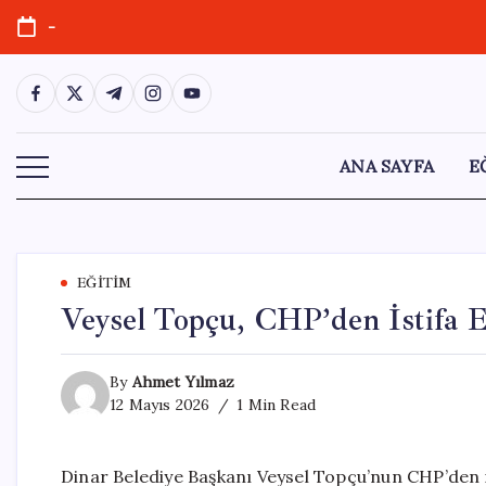
Skip
-
to
content
https://www.facebook.com/
https://twitter.com/
https://t.me/
https://www.instagram.com/
https://youtube.com/
ANA SAYFA
E
EĞITIM
Veysel Topçu, CHP’den İstifa E
By
Ahmet Yılmaz
12 Mayıs 2026
1 Min Read
Dinar Belediye Başkanı Veysel Topçu’nun CHP’den is