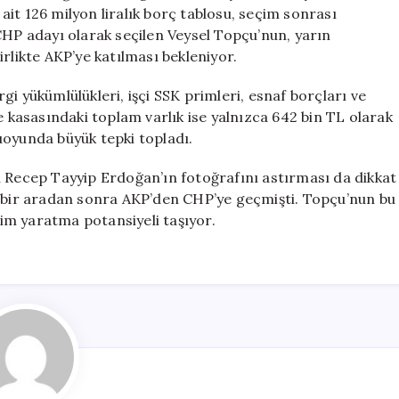
AKP’ye
it 126 milyon liralık borç tablosu, seçim sonrası
Katılıyor
CHP adayı olarak seçilen Veysel Topçu’nun, yarın
için
rlikte AKP’ye katılması bekleniyor.
i yükümlülükleri, işçi SSK primleri, esnaf borçları ve
e kasasındaki toplam varlık ise yalnızca 642 bin TL olarak
uoyunda büyük tepki topladı.
ecep Tayyip Erdoğan’ın fotoğrafını astırması da dikkat
n bir aradan sonra AKP’den CHP’ye geçmişti. Topçu’nun bu
işim yaratma potansiyeli taşıyor.