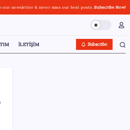
o our newsletter & never miss our best posts.
Subscribe Now!
TIM
İLETİŞİM
Subscribe
ı
SON YAZILAR
Airbnb, ürün geliştirme süreçlerinde yapay
zekayı kullanıyor