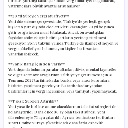
birlikte, yurtdışı kazançlarından vergi muafiyeti sağlanarak,
yatırımcılara büyük avantajlar sunuluyor.
**20 Yıl Süreyle Vergi Muafiyeti**
Yeni düzenleme çerçevesinde, Türkiye’de yerleşik gerçek
kişilerin yurt dışında elde ettikleri kazançlar, 20 yıl boyunca
gelir vergisinden muaf tutulacak. Ancak bu avantajdan
faydalanabilmek için belirli şartların yerine getirilmesi
gerekiyor. Son 3 takvim yılında Türkiye’de ikamet etmeyen ve
vergi mükellefiyeti bulunmayan kişiler, bu fırsattan
yararlanabilecek.
**Varlık Barışı İçin Son Tarih**
Yurt dışında bulunan paralar, altınlar, döviz, menkul kıymetler
ve diğer sermaye araçlarının Türkiye’ye getirilmesi için 31
Temmuz 2027 tarihine kadar banka veya aracı kurumlara
bildirim yapılması gerekiyor. Bu tarihe kadar yapılan
bildirimler için vergi incelemesi veya tarhiyatı yapılmayacak.
**Taksit Süreleri Artırıldı**
Yeni yasa ile birlikte amme alacaklarının tahsilat süreçleri de
kolaylaştırıldı. Daha önce 36 ay olan taksit süresi, yeni
düzenlemeyle 72 aya çıkarıldı. Ayrıca, teminatsız tecil tutarı
sınırı 1 milyon liraya yükseltilerek daha fazla esneklik