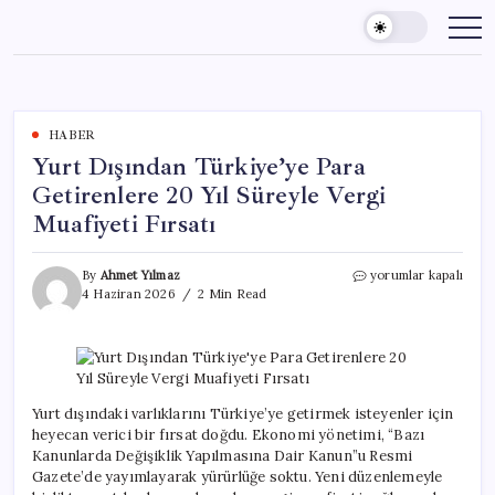
Skip
to
content
HABER
Yurt Dışından Türkiye’ye Para
Getirenlere 20 Yıl Süreyle Vergi
Muafiyeti Fırsatı
Yurt
By
Ahmet Yılmaz
yorumlar kapalı
Dışından
4 Haziran 2026
2 Min Read
Türkiye’ye
Para
Getirenlere
20
Yıl
Süreyle
Yurt dışındaki varlıklarını Türkiye’ye getirmek isteyenler için
Vergi
heyecan verici bir fırsat doğdu. Ekonomi yönetimi, “Bazı
Muafiyeti
Kanunlarda Değişiklik Yapılmasına Dair Kanun”u Resmi
Fırsatı
Gazete’de yayımlayarak yürürlüğe soktu. Yeni düzenlemeyle
için