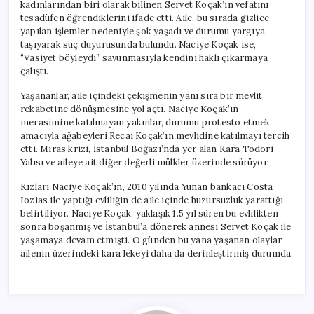
kadınlarından biri olarak bilinen Servet Koçak’ın vefatını
tesadüfen öğrendiklerini ifade etti. Aile, bu sırada gizlice
yapılan işlemler nedeniyle şok yaşadı ve durumu yargıya
taşıyarak suç duyurusunda bulundu. Naciye Koçak ise,
“Vasiyet böyleydi” savunmasıyla kendini haklı çıkarmaya
çalıştı.
Yaşananlar, aile içindeki çekişmenin yanı sıra bir mevlit
rekabetine dönüşmesine yol açtı. Naciye Koçak’ın
merasimine katılmayan yakınlar, durumu protesto etmek
amacıyla ağabeyleri Recai Koçak’ın mevlidine katılmayı tercih
etti. Miras krizi, İstanbul Boğazı’nda yer alan Kara Todori
Yalısı ve aileye ait diğer değerli mülkler üzerinde sürüyor.
Kızları Naciye Koçak’ın, 2010 yılında Yunan bankacı Costa
Iozias ile yaptığı evliliğin de aile içinde huzursuzluk yarattığı
belirtiliyor. Naciye Koçak, yaklaşık 1.5 yıl süren bu evlilikten
sonra boşanmış ve İstanbul’a dönerek annesi Servet Koçak ile
yaşamaya devam etmişti. O günden bu yana yaşanan olaylar,
ailenin üzerindeki kara lekeyi daha da derinleştirmiş durumda.