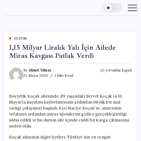
Skip
to
content
EĞITIM
1,15 Milyar Liralık Yalı İçin Ailede
Miras Kavgası Patlak Verdi
1,15
By
Ahmet Yılmaz
yorumlar kapalı
Milyar
22 Mayıs 2026
1 Min Read
Liralık
Yalı
İçin
Sosyetik Koçak ailesinde, 89 yaşındaki Servet Koçak’ın 10
Ailede
Mayıs’ta hayatını kaybetmesinin ardından büyük bir mal
Miras
Kavgası
varlığı çekişmesi başladı. Kızı Naciye Koçak’ın, annesinin
Patlak
vefatının ardından miras işlemlerini gizlice gerçekleştirdiği
Verdi
iddia edildi ve bu durum aile içinde ciddi bir kavga çıkmasına
için
neden oldu.
Koçak ailesinin diğer üyeleri, Türkiye’nin en zengin