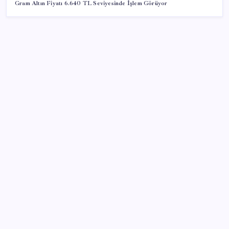
Gram Altın Fiyatı 6.640 TL Seviyesinde İşlem Görüyor
SON YAZILAR
YÖK’ten uluslararası mezunlara 2 yıllık ikamet hakkı
Ömrü kısaltan 3 sessiz tehlike! Çocuklarımız bizden
daha kısa mı yaşayacak?
Altın fiyatlarında yükseliş serisi sürüyor: Gram,
çeyrek ve Cumhuriyet altını bugün ne kadar oldu?
Güncel altın fiyatları 5 Ağustos 2026 Çarşamba…
Memur ve emeklinin ocak zammı hesabı başladı: İşte