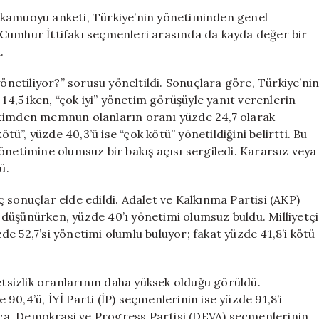
İttifakı
 kamuoyu anketi, Türkiye’nin yönetiminden genel
Seçmeninin
Cumhur İttifakı seçmenleri arasında da kayda değer bir
Memnuniyetsizl
.
Dikkat
Çekiyor
yönetiliyor?” sorusu yöneltildi. Sonuçlara göre, Türkiye’ni
için
 14,5 iken, “çok iyi” yönetim görüşüyle yanıt verenlerin
etimden memnun olanların oranı yüzde 24,7 olarak
ötü”, yüzde 40,3’ü ise “çok kötü” yönetildiğini belirtti. Bu
önetimine olumsuz bir bakış açısı sergiledi. Kararsız veya
ü.
 sonuçlar elde edildi. Adalet ve Kalkınma Partisi (AKP)
ni düşünürken, yüzde 40’ı yönetimi olumsuz buldu. Milliyetçi
e 52,7’si yönetimi olumlu buluyor; fakat yüzde 41,8’i kötü
sizlik oranlarının daha yüksek olduğu görüldü.
0,4’ü, İYİ Parti (İP) seçmenlerinin ise yüzde 91,8’i
rıca, Demokrasi ve Progress Partisi (DEVA) seçmenlerinin