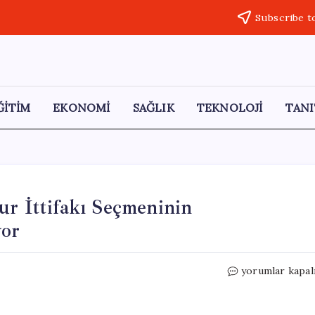
Subscribe t
ĞİTİM
EKONOMİ
SAĞLIK
TEKNOLOJİ
TANI
ur İttifakı Seçmeninin
yor
Anket
yorumlar kapal
Sonuçları
Şaşırttı:
Cumhur