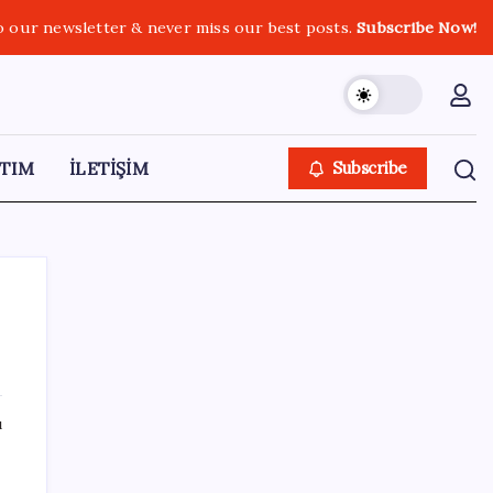
o our newsletter & never miss our best posts.
Subscribe Now!
TIM
İLETİŞİM
Subscribe
SON YAZILAR
ı
Konutlar Ekim 2026’da tamam