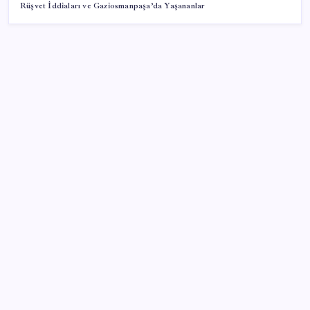
Rüşvet İddiaları ve Gaziosmanpaşa’da Yaşananlar
SON YAZILAR
Ömrü kısaltan 3 sessiz tehlike! Çocuklarımız bizden
daha kısa mı yaşayacak?
Altın fiyatlarında yükseliş serisi sürüyor: Gram,
çeyrek ve Cumhuriyet altını bugün ne kadar oldu?
Güncel altın fiyatları 5 Ağustos 2026 Çarşamba…
Memur ve emeklinin ocak zammı hesabı başladı: İşte
masadaki iki farklı oran