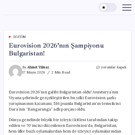
Skip
to
content
EĞITIM
Eurovision 2026’nın Şampiyonu
Bulgaristan!
Eurovision
By
Ahmet Yılmaz
yorumlar kapalı
2026’nın
17 Mayıs 2026
2 Min Read
Şampiyonu
Bulgaristan!
için
Eurovision 2026’nın galibi Bulgaristan oldu! Avusturya’nın
Viyana şehrinde gerçekleştirilen bu yılki Eurovision şarkı
yarışmasının kazananı, 516 puanla Bulgaristan’ın temsilcisi
Dara’nın “Bangaranga” adlı parçası oldu.
Dünya genelinde büyük bir izleyici kitlesi tarafından takip
edilen ve 70’incisi düzenlenen Eurovision’da, Bulgaristan,
hem ülke bazlı oylamalardan hem de izleyici oylamalarından