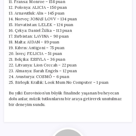
11. Fransa: Monroe – 158 puan
12. Polonya: ALICJA – 150 puan
13. Arnavutluk: Alis – 145 puan
14. Norveç: JONAS LOVV – 134 puan
15. Hırvatistan: LELEK – 124 puan
16. Çekya: Daniel Žižka – 113 puan
17. Sırbistan: LAVINA – 90 puan
18. Malta: AIDAN – 89 puan
19. Kıbrıs: Antigoni – 75 puan
20. İsveç: FELICIA – 51 puan
21. Belçika: ESSYLA – 36 puan
22. Litvanya: Lion Ceccah – 22 puan
23. Almanya: Sarah Engels – 12 puan
24. Avusturya: COSMÓ – 6 puan
25. Birleşik Krallık: Look Mum No Computer – 1 puan
Bu yılki Eurovision’un büyük finalinde yaşanan bu heyecan
dolu anlar, müzik tutkunlarını bir araya getirerek unutulmaz
bir deneyim sundu.