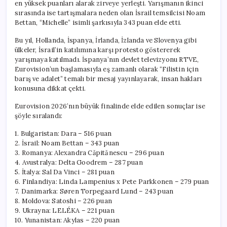
en yüksek puanları alarak zirveye yerleşti. Yarışmanın ikinci
sırasında ise tartışmalara neden olan İsrail temsilcisi Noam
Bettan, “Michelle” isimli şarkısıyla 343 puan elde etti.
Bu yıl, Hollanda, İspanya, İrlanda, İzlanda ve Slovenya gibi
ülkeler, İsrail’in katılımına karşı protesto göstererek
yarışmaya katılmadı. İspanya’nın devlet televizyonu RTVE,
Eurovision’un başlamasıyla eş zamanlı olarak “Filistin için
barış ve adalet” temalı bir mesaj yayınlayarak, insan hakları
konusuna dikkat çekti.
Eurovision 2026’nın büyük finalinde elde edilen sonuçlar ise
şöyle sıralandı:
1. Bulgaristan: Dara – 516 puan
2. İsrail: Noam Bettan – 343 puan
3. Romanya: Alexandra Căpitănescu – 296 puan
4. Avustralya: Delta Goodrem – 287 puan
5. İtalya: Sal Da Vinci – 281 puan
6. Finlandiya: Linda Lampenius x Pete Parkkonen – 279 puan
7. Danimarka: Søren Torpegaard Lund – 243 puan
8. Moldova: Satoshi – 226 puan
9. Ukrayna: LELÉKA – 221 puan
10. Yunanistan: Akylas – 220 puan