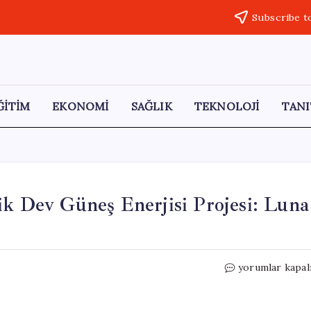
Subscribe t
ĞİTİM
EKONOMİ
SAĞLIK
TEKNOLOJİ
TANI
ik Dev Güneş Enerjisi Projesi: Luna
Ay’ın
yorumlar kapal
Etrafında
400
Kilometrelik