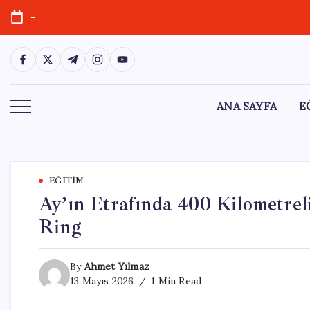
Skip
-
to
content
https://www.facebook.com/
https://twitter.com/
https://t.me/
https://www.instagram.com/
https://youtube.com/
ANA SAYFA
E
EĞITIM
Ay’ın Etrafında 400 Kilometrel
Ring
By
Ahmet Yılmaz
13 Mayıs 2026
1 Min Read