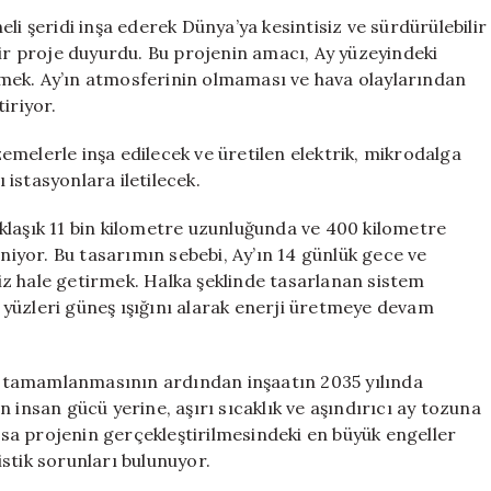
Dev
li şeridi inşa ederek Dünya’ya kesintisiz ve sürdürülebilir
Güneş
bir proje duyurdu. Bu projenin amacı, Ay yüzeyindeki
Enerjisi
mek. Ay’ın atmosferinin olmaması ve hava olaylarından
Projesi:
iriyor.
Luna
Ring
melerle inşa edilecek ve üretilen elektrik, mikrodalga
için
ı istasyonlara iletilecek.
klaşık 11 bin kilometre uzunluğunda ve 400 kilometre
eniyor. Bu tasarımın sebebi, Ay’ın 14 günlük gece ve
z hale getirmek. Halka şeklinde tasarlanan sistem
er yüzleri güneş ışığını alarak enerji üretmeye devam
nın tamamlanmasının ardından inşaatın 2035 yılında
 insan gücü yerine, aşırı sıcaklık ve aşındırıcı ay tozuna
vasa projenin gerçekleştirilmesindeki en büyük engeller
stik sorunları bulunuyor.