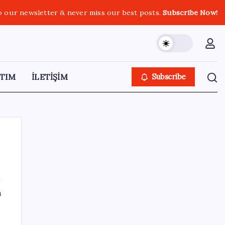
o our newsletter & never miss our best posts.
Subscribe Now!
TIM
İLETİŞİM
Subscribe
SON YAZILAR
ı
Apple’ın alışık olmadığı tablo: iPhone 18
öncesi bellek pazarlığı tersine döndü