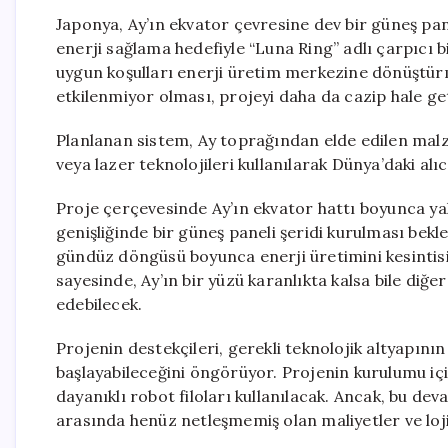
Japonya, Ay’ın ekvator çevresine dev bir güneş pane
enerji sağlama hedefiyle “Luna Ring” adlı çarpıcı 
uygun koşulları enerji üretim merkezine dönüştür
etkilenmiyor olması, projeyi daha da cazip hale get
Planlanan sistem, Ay toprağından elde edilen malze
veya lazer teknolojileri kullanılarak Dünya’daki alıc
Proje çerçevesinde Ay’ın ekvator hattı boyunca ya
genişliğinde bir güneş paneli şeridi kurulması bekl
gündüz döngüsü boyunca enerji üretimini kesintisi
sayesinde, Ay’ın bir yüzü karanlıkta kalsa bile diğ
edebilecek.
Projenin destekçileri, gerekli teknolojik altyapı
başlayabileceğini öngörüyor. Projenin kurulumu için
dayanıklı robot filoları kullanılacak. Ancak, bu de
arasında henüz netleşmemiş olan maliyetler ve loji