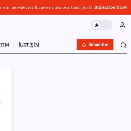
o our newsletter & never miss our best posts.
Subscribe Now!
TIM
İLETİŞİM
Subscribe
ı
SON YAZILAR
Ömrü kısaltan 3 sessiz tehlike!
Çocuklarımız bizden daha kısa mı