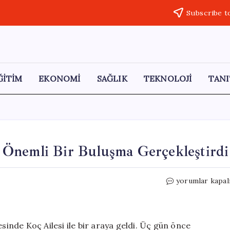
Subscribe t
ĞİTİM
EKONOMİ
SAĞLIK
TEKNOLOJİ
TANI
le Önemli Bir Buluşma Gerçekleştirdi
Belçika
yorumlar kapal
Kraliçesi,
Koç
Ailesi
ile
esinde Koç Ailesi ile bir araya geldi. Üç gün önce