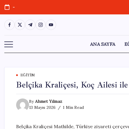
Skip
-
to
content
https://www.facebook.com/
https://twitter.com/
https://t.me/
https://www.instagram.com/
https://youtube.com/
ANA SAYFA
E
EĞITIM
Belçika Kraliçesi, Koç Ailesi i
By
Ahmet Yılmaz
13 Mayıs 2026
1 Min Read
Belçika Kraliçesi Mathilde, Türkiye ziyareti çerçev