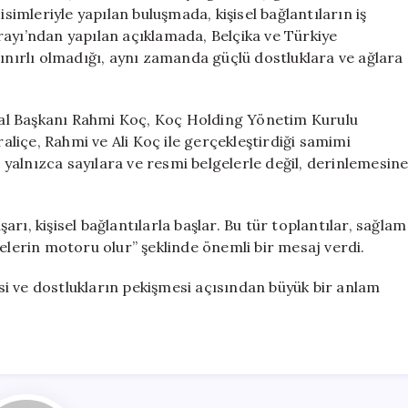
Önemli
isimleriyle yapılan buluşmada, kişisel bağlantıların iş
Bir
rayı’ndan yapılan açıklamada, Belçika ve Türkiye
Buluşma
sınırlı olmadığı, aynı zamanda güçlü dostluklara ve ağlara
Gerçekleştirdi
için
al Başkanı Rahmi Koç, Koç Holding Yönetim Kurulu
raliçe, Rahmi ve Ali Koç ile gerçekleştirdiği samimi
n yalnızca sayılara ve resmi belgelerle değil, derinlemesin
rı, kişisel bağlantılarla başlar. Bu tür toplantılar, sağlam
jelerin motoru olur” şeklinde önemli bir mesaj verdi.
mesi ve dostlukların pekişmesi açısından büyük bir anlam