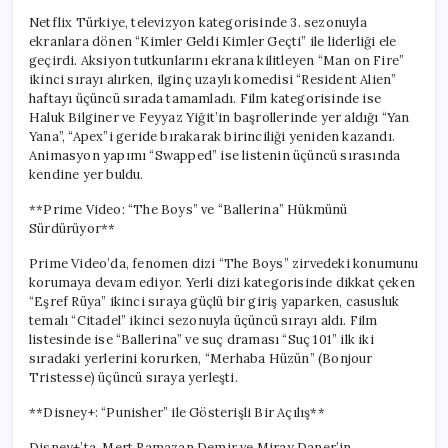
Netflix Türkiye, televizyon kategorisinde 3. sezonuyla
ekranlara dönen “Kimler Geldi Kimler Geçti” ile liderliği ele
geçirdi. Aksiyon tutkunlarını ekrana kilitleyen “Man on Fire”
ikinci sırayı alırken, ilginç uzaylı komedisi “Resident Alien”
haftayı üçüncü sırada tamamladı. Film kategorisinde ise
Haluk Bilginer ve Feyyaz Yiğit’in başrollerinde yer aldığı “Yan
Yana”, “Apex”i geride bırakarak birinciliği yeniden kazandı.
Animasyon yapımı “Swapped” ise listenin üçüncü sırasında
kendine yer buldu.
**Prime Video: “The Boys” ve “Ballerina” Hükmünü
Sürdürüyor**
Prime Video’da, fenomen dizi “The Boys” zirvedeki konumunu
korumaya devam ediyor. Yerli dizi kategorisinde dikkat çeken
“Eşref Rüya” ikinci sıraya güçlü bir giriş yaparken, casusluk
temalı “Citadel” ikinci sezonuyla üçüncü sırayı aldı. Film
listesinde ise “Ballerina” ve suç draması “Suç 101” ilk iki
sıradaki yerlerini korurken, “Merhaba Hüzün” (Bonjour
Tristesse) üçüncü sıraya yerleşti.
**Disney+: “Punisher” ile Gösterişli Bir Açılış**
Disney+’ta, Mert Ramazan Demir ve Miray Daner’in