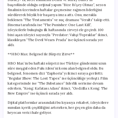
başrolünde olduğu orijinal yapım “Bize Bi’şey Olmaz”, sezon
finalinin üzerinden haftalar geçmesine rağmen liderliğini
sürdürerek büyük bir başarıya imza attı. Onu, merakla
beklenen “The Testaments” ve suç draması “Yeraltı” takip etti.
Sinema tarafında ise “The Punisher: One Last Kill”,
izleyicilerle buluştuğu ilk haftasında zirveyi ele geçirdi. 100
bini aşan izleyici sayısıyla “Predator: Vahşi Topraklar” ikinci,
klasikleşen “The Devil Wears Prada” ise üçüncü sırada yer
aldı.
**HBO Max: Belgesel ile Sürpriz Zirve**
HBO Max’in bu haftaki sürprizi ise Türkiye gündemini uzun
süre meşgul eden Palu Ailesi’ni konu alan belgesel oldu. Bu
belgesel, fenomen dizi “Euphoria”yı ikinci sıraya geriletti.
“Regular Show: The Lost Tapes” ise üçüncülüğe yerleşti. Film
kategorisinde ise “The Substance” liderlik serisine devam
ederken, “Kong: Kafatası Adası” ikinci, “Godzilla x Kong: The
New Empire” ise üçüncü sırada yer aldı.
Dijital platformlar arasındaki bu kıyasıya rekabet, izleyicilere
sunulan içerik çeşitliliğini artırırken, her geçen gün daha da
heyecan verici hale geliyor.