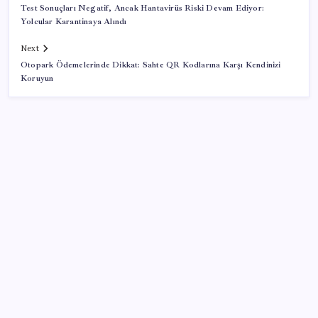
Test Sonuçları Negatif, Ancak Hantavirüs Riski Devam Ediyor:
Yolcular Karantinaya Alındı
Next
Otopark Ödemelerinde Dikkat: Sahte QR Kodlarına Karşı Kendinizi
Koruyun
SON YAZILAR
Airbnb, ürün geliştirme süreçlerinde yapay zekayı
kullanıyor
Tarihi borsa çöküşü: ‘Kaybedenler Kulübü’ siyasi parti