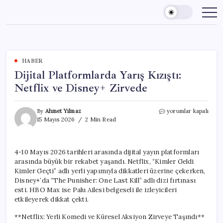
Skip
to
content
HABER
Dijital Platformlarda Yarış Kızıştı:
Netflix ve Disney+ Zirvede
Dijital
By
Ahmet Yılmaz
yorumlar kapalı
Platformlarda
15 Mayıs 2026
2 Min Read
Yarış
Kızıştı:
Netflix
4-10 Mayıs 2026 tarihleri arasında dijital yayın platformları
ve
arasında büyük bir rekabet yaşandı. Netflix, “Kimler Geldi
Disney+
Zirvede
Kimler Geçti” adlı yerli yapımıyla dikkatleri üzerine çekerken,
için
Disney+’da “The Punisher: One Last Kill” adlı dizi fırtınası
esti. HBO Max ise Palu Ailesi belgeseli ile izleyicileri
etkileyerek dikkat çekti.
**Netflix: Yerli Komedi ve Küresel Aksiyon Zirveye Taşındı**