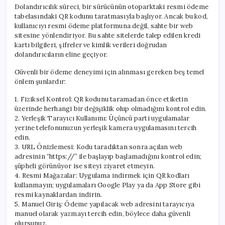
Dolandırıcılık süreci, bir sürücünün otoparktaki resmi ödeme
tabelasındaki QR kodunu taratmasıyla başlıyor. Ancak bu kod,
kullanıcıyı resmi ödeme platformuna değil, sahte bir web
sitesine yönlendiriyor. Bu sahte sitelerde talep edilen kredi
kartı bilgileri, şifreler ve kimlik verileri doğrudan
dolandırıcıların eline geçiyor.
Güvenli bir ödeme deneyimi için alınması gereken beş temel
önlem şunlardır:
1. Fiziksel Kontrol: QR kodunu taramadan önce etiketin
üzerinde herhangi bir değişiklik olup olmadığını kontrol edin.
2. Yerleşik Tarayıcı Kullanımı: Üçüncü parti uygulamalar
yerine telefonunuzun yerleşik kamera uygulamasını tercih
edin.
3. URL Önizlemesi: Kodu taradıktan sonra açılan web
adresinin “https://” ile başlayıp başlamadığını kontrol edin;
şüpheli görünüyor ise siteyi ziyaret etmeyin.
4. Resmi Mağazalar: Uygulama indirmek için QR kodları
kullanmayın; uygulamaları Google Play ya da App Store gibi
resmi kaynaklardan indirin.
5. Manuel Giriş: Ödeme yapılacak web adresini tarayıcıya
manuel olarak yazmayı tercih edin, böylece daha güvenli
olursunuz.