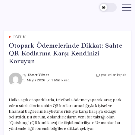
Skip
to
content
EĞITIM
Otopark Ödemelerinde Dikkat: Sahte
QR Kodlarına Karşı Kendinizi
Koruyun
Otopark
By
Ahmet Yılmaz
yorumlar kapalı
Ödemelerinde
15 Mayıs 2026
1 Min Read
Dikkat:
Sahte
QR
Halka açık otoparklarda, telefonla ödeme yaparak araç park
Kodlarına
eden sürücülerin sahte QR kodları aracılığıyla kişisel ve
Karşı
Kendinizi
finansal bilgilerini kaybetme riskiyle karşı karşıya olduğu
Koruyun
belirtildi. Bu durum, dolandırıcıların yeni bir taktiği olan
için
“Quishing” (QR kimlik avı) ile ilişkilendiriliyor. Uzmanlar, bu
yöntemle ilgili önemli bilgilere dikkat çekiyor.